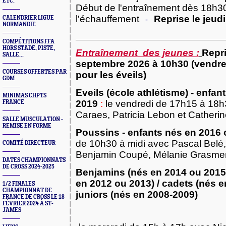
ETC.
Début de l'entraînement dès 18h3
l'échauffement
Reprise le jeud
CALENDRIER LIGUE
-
NORMANDIE
COMPÉTITIONS FFA
HORS STADE, PISTE,
Entraînement des jeunes :
Repri
SALLE...
septembre 2026 à 10h30 (vendre
COURSES OFFERTES PAR
pour les éveils)
GDM
Eveils (école athlétisme) - enfa
MINIMAS CHPTS
2019
:
le vendredi de 17h15 à 18h
FRANCE
Caraes, Patricia Lebon et Catherin
SALLE MUSCULATION -
REMISE EN FORME
Poussins - enfants nés en 2016 
de 10h30 à midi avec Pascal Belé
COMITÉ DIRECTEUR
Benjamin Coupé, Mélanie Grasmeni
DATES CHAMPIONNATS
DE CROSS 2024-2025
Benjamins (nés en 2014 ou 2015)
en 2012 ou 2013) / cadets (nés e
1/2 FINALES
CHAMPIONNAT DE
juniors (nés en 2008-2009)
FRANCE DE CROSS LE 18
FÉVRIER 2024 À ST-
JAMES