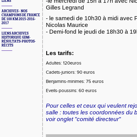
-le mercredi de 15h à 17h avec Ni
LIENS
Gilles Legrand
ARCHIVES - NOS
CHAMPIONS DE FRANCE
- le samedi de 10h30 à midi avec
DE 100 KM 2015-2016-
2017
Nicolas Maurice
- Demi-fond le jeudi de 18h30 à 1
LIENS ARCHIVES
HISTORIQUE GDM-
RÉSULTATS-PHOTOS-
RÉCITS
Les tarifs:
Adultes: 120euros
Cadets-juniors: 90 euros
Benjamins-minimes: 75 euros
Eveils-poussins:
Pour celles et ceux qui veulent rejo
salle : toutes les coordonnées d
voir onglet "comité directeur"