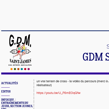
GDM 
un vrai terrain de cross - la vidéo du parcours (merci 
ACTUALITÉS
réalisateur)
EDITOS
https://youtu.be/U_F6mEOqQ1w
INFOS DIV. :
ENTRAÎNEMENTS DU
JEUDI, SECTION JEUNES,