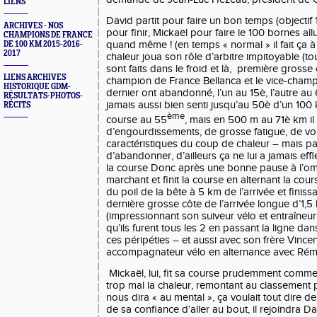
LIENS
David partit pour faire un bon temps (objectif
ARCHIVES - NOS
pour finir, Mickaël pour faire le 100 bornes all
CHAMPIONS DE FRANCE
quand même ! (en temps « normal » il fait ça à 
DE 100 KM 2015-2016-
2017
chaleur joua son rôle d’arbitre impitoyable (t
sont faits dans le froid et là, première grosse 
LIENS ARCHIVES
champion de France Bellanca et le vice-champ
HISTORIQUE GDM-
dernier ont abandonné, l’un au 15è, l’autre au 
RÉSULTATS-PHOTOS-
jamais aussi bien senti jusqu’au 50è d’un 100
RÉCITS
ème
course au 55
, mais en 500 m au 71è km il 
d’engourdissements, de grosse fatigue, de vo
caractéristiques du coup de chaleur – mais pa
d’abandonner, d’ailleurs ça ne lui a jamais effleu
la course Donc après une bonne pause à l’ombr
marchant et finit la course en alternant la cou
du poil de la bête à 5 km de l’arrivée et finis
dernière grosse côte de l’arrivée longue d’1,5
(impressionnant son suiveur vélo et entraîneu
qu’ils furent tous les 2 en passant la ligne dans
ces péripéties – et aussi avec son frère Vince
accompagnateur vélo en alternance avec Rémi
Mickaël, lui, fit sa course prudemment comme
trop mal la chaleur, remontant au classement pet
nous dira « au mental », ça voulait tout dire d
de sa confiance d’aller au bout, il rejoindra Da