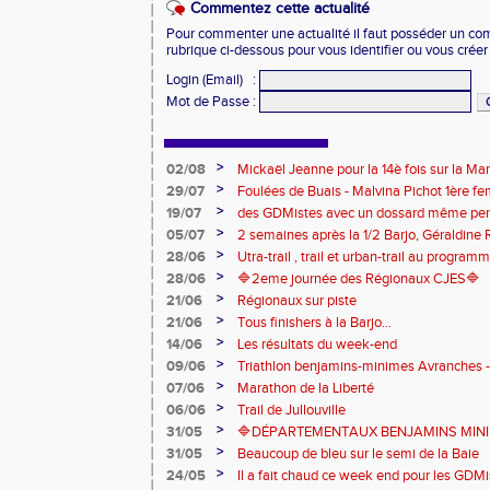
Commentez cette actualité
Pour commenter une actualité il faut posséder un compt
rubrique ci-dessous pour vous identifier ou vous crée
Login (Email)
:
Mot de Passe
:
>
02/08
Mickaël Jeanne pour la 14è fois sur la M
Eaux
>
29/07
Foulées de Buais - Malvina Pichot 1ère f
>
19/07
des GDMistes avec un dossard même pen
>
05/07
2 semaines après la 1/2 Barjo, Géraldine R
marche du podium du Trail de l'Ange Mic
>
28/06
Utra-trail , trail et urban-trail au progr
>
28/06
🔷️2eme journée des Régionaux CJES🔷️
>
21/06
Régionaux sur piste
>
21/06
Tous finishers à la Barjo...
>
14/06
Les résultats du week-end
>
09/06
Triathlon benjamins-minimes Avranches 
>
07/06
Marathon de la Liberté
>
06/06
Trail de Jullouville
>
31/05
🔷DÉPARTEMENTAUX BENJAMINS MINIME
>
31/05
Beaucoup de bleu sur le semi de la Baie
>
24/05
Il a fait chaud ce week end pour les GDMis