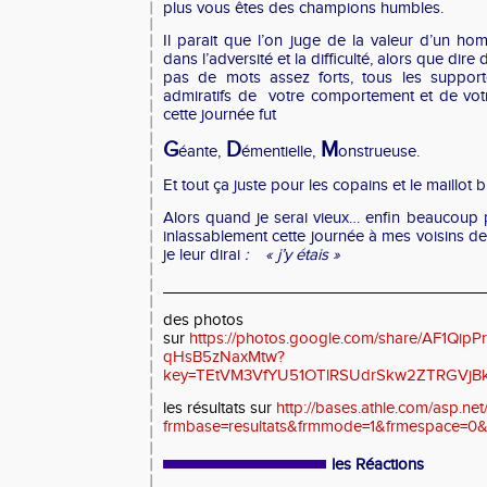
plus vous êtes des champions humbles.
Il parait que l’on juge de la valeur d’un 
dans l’adversité et la difficulté, alors que dire 
pas de mots assez forts, tous les support
admiratifs de votre comportement et de vot
cette journée fut
G
D
M
éante,
émentielle,
onstrueuse.
Et tout ça juste pour les copains et le maillot b
Alors quand je serai vieux… enfin beaucoup p
inlassablement cette journée à mes voisins de 
je leur dirai
: « j’y étais »
_____________________________________
des photos
sur
https://photos.google.com/share/AF
qHsB5zNaxMtw?
key=TEtVM3VfYU51OTlRSUdrSkw2ZTRGVjB
les résultats sur
http://bases.athle.com/asp.net/
frmbase=resultats&frmmode=1&frmespace=0
les Réactions