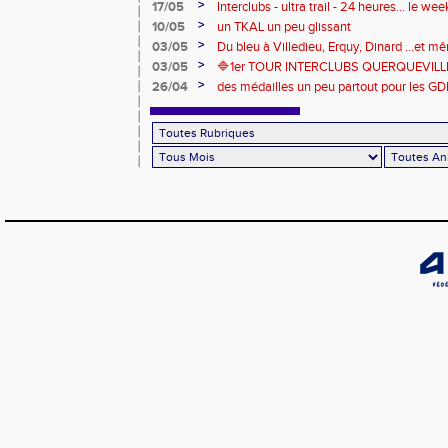
de compétitions
>
17/05
Interclubs - ultra trail - 24 heures... le w
riche en émotions
>
10/05
un TKAL un peu glissant
>
03/05
Du bleu à Villedieu, Erquy, Dinard ...et 
>
03/05
🔷️1er TOUR INTERCLUBS QUERQUEVILLE
>
26/04
des médailles un peu partout pour les GD
Londres