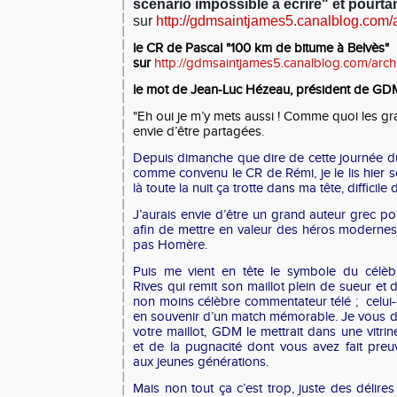
scénario impossible à écrire" et pourtan
sur
http://gdmsaintjames5.canalblog.com/
le CR de Pascal "100 km de bitume à Belvès"
sur
http://gdmsaintjames5.canalblog.com/arc
le mot de Jean-Luc Hézeau, président de G
"
Eh oui je m’y mets aussi ! Comme quoi les 
envie d’être partagées.
Depuis dimanche que dire de cette journée du 
comme convenu le CR de Rémi, je le lis hier so
là toute la nuit ça trotte dans ma tête, difficile
J’aurais envie d’être un grand auteur grec p
afin de mettre en valeur des héros modernes, 
pas Homère.
Puis me vient en tête le symbole du célèb
Rives qui remit son maillot plein de sueur e
non moins célèbre commentateur télé ; celui-c
en souvenir d’un match mémorable. Je vous di
votre maillot, GDM le mettrait dans une vitr
et de la pugnacité dont vous avez fait preu
aux jeunes générations.
Mais non tout ça c’est trop, juste des délire