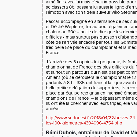
aimé finir avec lui mais c’était impossible pour
se classera 8è, passant lui aussi la ligne d’ar
l’émotion avec son fidèle suiveur vélo Stéph
Pascal, accompagné en alternance de ses suive
et Désiré Wepierre, ira au bout également apr
chaleur au 60è –inutile de dire que les dernie
difficiles - mais surtout pas question d’abando
côte de l’arrivée encadré par tous les Gdmist
très belle 51è place du championnat et la méd
France.
L’arrivée des 3 copains fut poignante, ils font 
championnat de France des plus difficiles du fa
et surtout un parcours qui n’est pas plat co
Amiens (où se déroulera le championnat le 12
partants à 8 h, 385 ont franchi la ligne avant 
belle petite délégation de supporters, ils reco
place par équipe rejoignait en intensité émotio
champions de France – la dépassant même car
ils ont été la chercher avec leurs tripes, elle va
année.
http://www.sudouest.fr/2018/04/22/belves-24-
les-100-kilometres-4394096-4754.php
Rémi Dubois, entraîneur de David et Mi