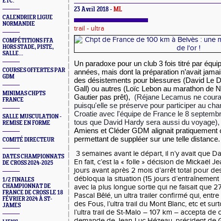
ETC.
23 Avril 2018 -
ML
CALENDRIER LIGUE
NORMANDIE
trail - ultra
COMPÉTITIONS FFA
HORS STADE, PISTE,
SALLE...
Un paradoxe pour un club 3 fois titré par équi
COURSES OFFERTES PAR
années, mais dont la préparation n’avait jamais 
GDM
des désistements pour blessures (David Le D
Gall) ou autres (Loïc Lebon au marathon de Na
MINIMAS CHPTS
Gautier pas prêt),
 (Réjane Lecamus ne couran
FRANCE
puisqu'elle se préserve pour participer au c
Croatie avec l'équipe de France le 8 septembr
SALLE MUSCULATION -
tous que David Hardy sera aussi du voyage),
REMISE EN FORME
Amiens et Cléder GDM alignait pratiquement 
permettant de suppléer sur une telle distance.
COMITÉ DIRECTEUR
3 semaines avant le départ, il n’y avait que Dav
DATES CHAMPIONNATS
En fait, c’est la « folle » décision de Mickaël J
DE CROSS 2024-2025
jours avant après 2 mois d’arrêt total pour de
débloqua la situation (15 jours d’entraînemen
1/2 FINALES
CHAMPIONNAT DE
avec la plus longue sortie qui ne faisait que 2
FRANCE DE CROSS LE 18
Pascal Bêlé, un ultra trailer confirmé qui, entre
FÉVRIER 2024 À ST-
des Fous, l’ultra trail du Mont Blanc, etc et sur
JAMES
l’ultra trail de St-Malo – 107 km – accepta de 
demande de Jean-Luc Hézeau, président de