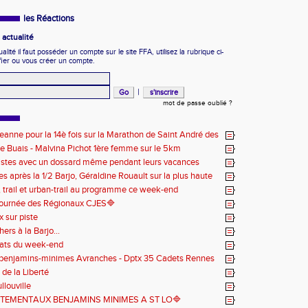
les Réactions
actualité
ité il faut posséder un compte sur le site FFA, utilisez la rubrique ci-
fier ou vous créer un compte.
|
mot de passe oublié ?
eanne pour la 14è fois sur la Marathon de Saint André des
e Buais - Malvina Pichot 1ère femme sur le 5km
stes avec un dossard même pendant leurs vacances
s après la 1/2 Barjo, Géraldine Rouault sur la plus haute
 podium du Trail de l'Ange Michel
 , trail et urban-trail au programme ce week-end
ournée des Régionaux CJES🔷️
 sur piste
hers à la Barjo...
tats du week-end
 benjamins-minimes Avranches - Dptx 35 Cadets Rennes
de la Liberté
ullouville
TEMENTAUX BENJAMINS MINIMES A ST LO️🔷️