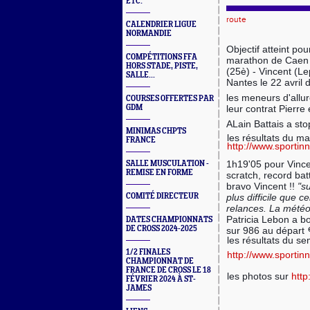
ETC.
route
CALENDRIER LIGUE
NORMANDIE
Objectif atteint p
COMPÉTITIONS FFA
marathon de Caen (i
HORS STADE, PISTE,
(25è) - Vincent (L
SALLE...
Nantes le 22 avril 
les meneurs d'allur
COURSES OFFERTES PAR
GDM
leur contrat Pierre
ALain Battais a st
MINIMAS CHPTS
les résultats du m
FRANCE
http://www.sportinn
1h19'05 pour Vinc
SALLE MUSCULATION -
REMISE EN FORME
scratch, record bat
bravo Vincent !!
"s
COMITÉ DIRECTEUR
plus difficile que 
relances. La météo 
Patricia Lebon a 
DATES CHAMPIONNATS
e
DE CROSS 2024-2025
sur 986 au départ
les résultats du s
1/2 FINALES
http://www.sportinn
CHAMPIONNAT DE
FRANCE DE CROSS LE 18
les photos sur
http
FÉVRIER 2024 À ST-
JAMES