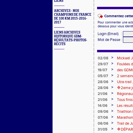
LIENS
ARCHIVES - NOS
CHAMPIONS DE FRANCE
Commentez cette 
DE 100 KM 2015-2016-
2017
Pour commenter une actual
dessous pour vous identi
LIENS ARCHIVES
Login (Email)
:
HISTORIQUE GDM-
Mot de Passe
:
RÉSULTATS-PHOTOS-
RÉCITS
>
02/08
Mickaël J
Eaux
>
29/07
Foulées d
>
19/07
des GDMi
>
05/07
2 semaine
marche du
>
28/06
Utra-trail
>
28/06
🔷️2eme j
>
21/06
Régionaux
>
21/06
Tous finis
>
14/06
Les résul
>
09/06
Triathlon
>
07/06
Marathon 
>
06/06
Trail de J
>
31/05
🔷DÉPAR