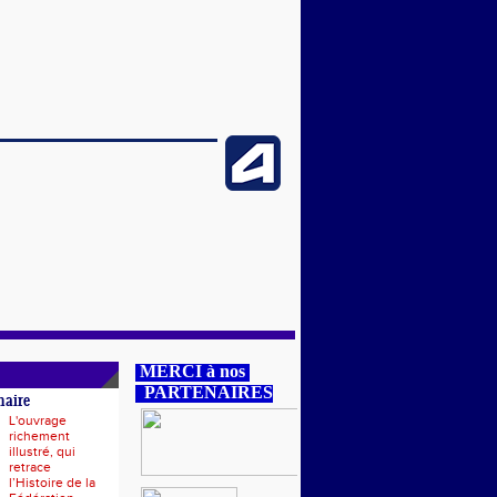
MERCI à nos
PARTENAIRES
naire
L'ouvrage
richement
illustré, qui
retrace
l’Histoire de la