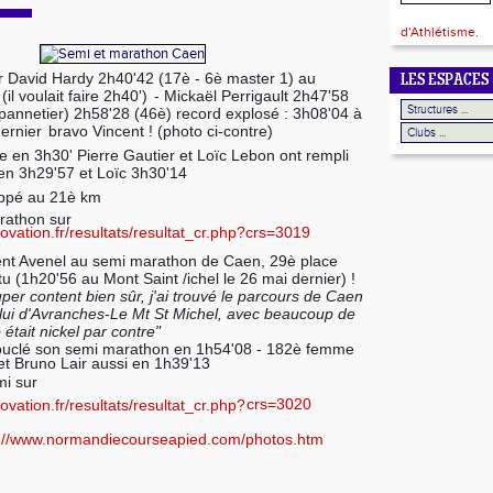
d'Athlétisme.
our David Hardy 2h40'42 (17è - 6è master 1) au
LES ESPACES
l voulait faire 2h40')
- Mickaël Perrigault 2h47'58
epannetier) 2h58'28 (46è) record explosé : 3h08'04 à
dernier
bravo Vincent ! (photo ci-contre)
e en 3h30' Pierre Gautier et Loïc Lebon ont rempli
 en 3h29'57 et Loïc 3h30'14
oppé au 21è km
arathon sur
ovation.fr/resultats/resultat_cr.php?crs=3019
ent Avenel au semi marathon de Caen, 29è place
tu (1h20'56 au Mont Saint /ichel le 26 mai dernier) !
uper content bien sûr, j'ai trouvé le parcours de Caen
celui d'Avranches-Le Mt St Michel, avec beaucoup de
était nickel par contre"
bouclé son semi marathon en 1h54'08 - 182è femme
t Bruno Lair aussi en 1h39'13
emi sur
crs=3020
ovation.fr/resultats/resultat_cr.php?
://www.normandiecourseapied.com/photos.htm