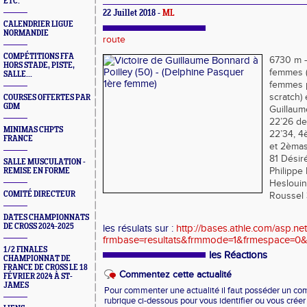
ETC.
22 Juillet 2018 -
ML
CALENDRIER LIGUE
NORMANDIE
route
COMPÉTITIONS FFA
6730 m –
HORS STADE, PISTE,
femmes 
SALLE...
femmes p
scratch) 
COURSES OFFERTES PAR
GDM
Guillaum
22’26 de
MINIMAS CHPTS
22’34, 4
FRANCE
et 2èmast
81 Désir
SALLE MUSCULATION -
Philippe
REMISE EN FORME
Heslouin
COMITÉ DIRECTEUR
Roussel 
DATES CHAMPIONNATS
DE CROSS 2024-2025
les résulats sur :
http://bases.athle.com/asp.net
frmbase=resultats&frmmode=1&frmespace=0&
1/2 FINALES
les Réactions
CHAMPIONNAT DE
FRANCE DE CROSS LE 18
Commentez cette actualité
FÉVRIER 2024 À ST-
JAMES
Pour commenter une actualité il faut posséder un compt
rubrique ci-dessous pour vous identifier ou vous crée