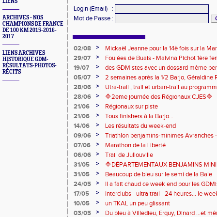
LIENS
Login (Email)
:
ARCHIVES - NOS
Mot de Passe
:
CHAMPIONS DE FRANCE
DE 100 KM 2015-2016-
2017
>
02/08
Mickaël Jeanne pour la 14è fois sur la M
LIENS ARCHIVES
Eaux
>
29/07
Foulées de Buais - Malvina Pichot 1ère f
HISTORIQUE GDM-
RÉSULTATS-PHOTOS-
>
19/07
des GDMistes avec un dossard même pen
RÉCITS
>
05/07
2 semaines après la 1/2 Barjo, Géraldine R
marche du podium du Trail de l'Ange Mic
>
28/06
Utra-trail , trail et urban-trail au progr
>
28/06
🔷️2eme journée des Régionaux CJES🔷️
>
21/06
Régionaux sur piste
>
21/06
Tous finishers à la Barjo...
>
14/06
Les résultats du week-end
>
09/06
Triathlon benjamins-minimes Avranches 
>
07/06
Marathon de la Liberté
>
06/06
Trail de Jullouville
>
31/05
🔷DÉPARTEMENTAUX BENJAMINS MINIME
>
31/05
Beaucoup de bleu sur le semi de la Baie
>
24/05
Il a fait chaud ce week end pour les GDMis
de compétitions
>
17/05
Interclubs - ultra trail - 24 heures... le w
riche en émotions
>
10/05
un TKAL un peu glissant
>
03/05
Du bleu à Villedieu, Erquy, Dinard ...et 