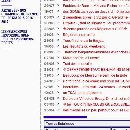
LIENS
Eaux
>
29/07
Foulées de Buais - Malvina Pichot 1ère f
>
ARCHIVES - NOS
19/07
des GDMistes avec un dossard même pen
CHAMPIONS DE FRANCE
>
05/07
2 semaines après la 1/2 Barjo, Géraldine R
DE 100 KM 2015-2016-
marche du podium du Trail de l'Ange Mic
2017
>
28/06
Utra-trail , trail et urban-trail au progr
>
28/06
🔷️2eme journée des Régionaux CJES🔷️
LIENS ARCHIVES
>
21/06
Régionaux sur piste
HISTORIQUE GDM-
RÉSULTATS-PHOTOS-
>
21/06
Tous finishers à la Barjo...
RÉCITS
>
14/06
Les résultats du week-end
>
09/06
Triathlon benjamins-minimes Avranches 
>
07/06
Marathon de la Liberté
>
06/06
Trail de Jullouville
>
31/05
🔷DÉPARTEMENTAUX BENJAMINS MINIME
>
31/05
Beaucoup de bleu sur le semi de la Baie
>
24/05
Il a fait chaud ce week end pour les GDMis
de compétitions
>
17/05
Interclubs - ultra trail - 24 heures... le w
riche en émotions
>
10/05
un TKAL un peu glissant
>
03/05
Du bleu à Villedieu, Erquy, Dinard ...et 
>
03/05
🔷️1er TOUR INTERCLUBS QUERQUEVILLE
>
26/04
des médailles un peu partout pour les GD
Londres