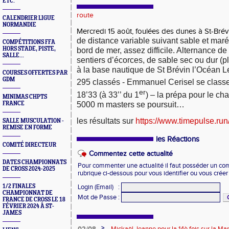
ETC.
route
CALENDRIER LIGUE
NORMANDIE
Mercredi 15 août, foulées des dunes à St-Brévi
de distance variable suivant sable et mar
COMPÉTITIONS FFA
HORS STADE, PISTE,
bord de mer, assez difficile. Alternance d
SALLE...
sentiers d’écorces, de sable sec ou dur (pl
à la base nautique de St Brévin l’Océan Le
COURSES OFFERTES PAR
GDM
295 classés - Emmanuel Cerisel se classe
er
18’33 (à 33’’ du 1
) – la prépa pour le c
MINIMAS CHPTS
5000 m masters se poursuit…
FRANCE
les résultats sur
https://www.timepulse.run
SALLE MUSCULATION -
REMISE EN FORME
les Réactions
COMITÉ DIRECTEUR
Commentez cette actualité
DATES CHAMPIONNATS
Pour commenter une actualité il faut posséder un compt
DE CROSS 2024-2025
rubrique ci-dessous pour vous identifier ou vous crée
Login (Email)
:
1/2 FINALES
CHAMPIONNAT DE
Mot de Passe
:
FRANCE DE CROSS LE 18
FÉVRIER 2024 À ST-
JAMES
>
02/08
Mickaël Jeanne pour la 14è fois sur la M