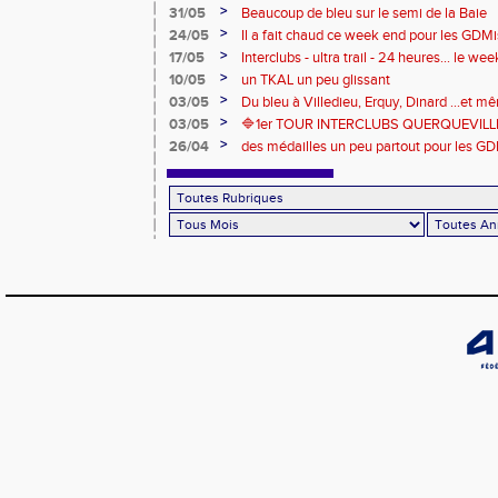
>
31/05
Beaucoup de bleu sur le semi de la Baie
>
24/05
Il a fait chaud ce week end pour les GDMis
de compétitions
>
17/05
Interclubs - ultra trail - 24 heures... le w
riche en émotions
>
10/05
un TKAL un peu glissant
>
03/05
Du bleu à Villedieu, Erquy, Dinard ...et 
>
03/05
🔷️1er TOUR INTERCLUBS QUERQUEVILLE
>
26/04
des médailles un peu partout pour les GD
Londres