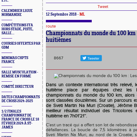
ETC.
Tweet
CALENDRIER LIGUE
12 Septembre 2018 -
ML
NORMANDIE
COMPÉTITIONS FFA
route
HORS STADE, PISTE,
Championnats du monde du 100 km :
SALLE...
huitièmes
COURSES OFFERTES PAR
GDM
8667
MINIMAS CHPTS
FRANCE
SALLE MUSCULATION -
REMISE EN FORME
Dans un contexte international très relevé, l
COMITÉ DIRECTEUR
huitième place par équipes chez les
championnats du monde du 100 km, alors 
DATES CHAMPIONNATS
sont classées douzièmes. Sur un parcours ex
DE CROSS 2024-2025
de Sveti Martin Na Muri (Croatie), Jérôme B
meilleur résultat individuel des Tricolores
1/2 FINALES
CHAMPIONNAT DE
huitième en 7h01’21’’.
FRANCE DE CROSS LE 18
FÉVRIER 2024 À ST-
C’est un tracé qui a offert son lot de rebondis
JAMES
défaillances. La boucle de 7,5 kilomètres à pa
Sveti Martin Na Muri, au nord de la Croatie, s