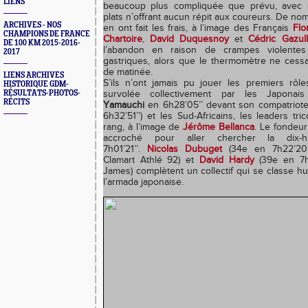
LIENS
beaucoup plus compliquée que prévu, avec 
plats n’offrant aucun répit aux coureurs. De n
ARCHIVES - NOS
en ont fait les frais, à l’image des Français
Flo
CHAMPIONS DE FRANCE
Chartoire
,
David Duquesnoy
et
Cédric Gazull
DE 100 KM 2015-2016-
l’abandon en raison de crampes violente
2017
gastriques, alors que le thermomètre ne cessai
de matinée.
LIENS ARCHIVES
S’ils n’ont jamais pu jouer les premiers rôl
HISTORIQUE GDM-
RÉSULTATS-PHOTOS-
survolée collectivement par les Japonais 
RÉCITS
Yamauchi
en 6h28’05’’ devant son compatriot
6h32’51’’) et les Sud-Africains, les leaders tri
rang, à l’image de
Jérôme Bellanca
. Le fondeur
accroché pour aller chercher la dix-
7h01’21’’.
Nicolas Dubuget
(34e en 7h22’20’’
Clamart Athlé 92) et
David Hardy
(39e en 7h
James) complètent un collectif qui se classe hu
l’armada japonaise.