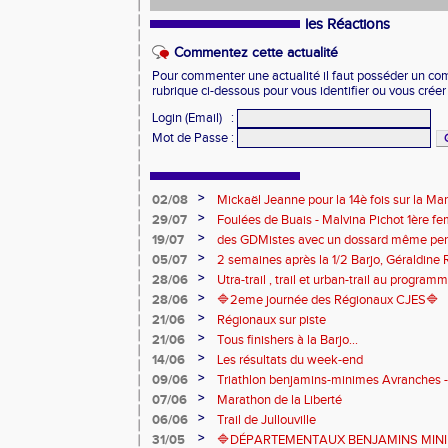
les Réactions
Commentez cette actualité
Pour commenter une actualité il faut posséder un compt
rubrique ci-dessous pour vous identifier ou vous crée
Login (Email)
:
Mot de Passe
:
>
02/08
Mickaël Jeanne pour la 14è fois sur la M
Eaux
>
29/07
Foulées de Buais - Malvina Pichot 1ère f
>
19/07
des GDMistes avec un dossard même pen
>
05/07
2 semaines après la 1/2 Barjo, Géraldine R
marche du podium du Trail de l'Ange Mic
>
28/06
Utra-trail , trail et urban-trail au progr
>
28/06
🔷️2eme journée des Régionaux CJES🔷️
>
21/06
Régionaux sur piste
>
21/06
Tous finishers à la Barjo...
>
14/06
Les résultats du week-end
>
09/06
Triathlon benjamins-minimes Avranches 
>
07/06
Marathon de la Liberté
>
06/06
Trail de Jullouville
>
31/05
🔷DÉPARTEMENTAUX BENJAMINS MINIME