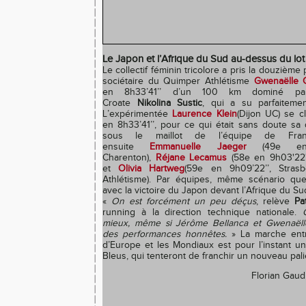
Le Japon et l’Afrique du Sud au-dessus du lot
Le collectif féminin tricolore a pris la douzièm
sociétaire du Quimper Athlétisme
Gwenaëlle G
en 8h33’41’’ d’un 100 km dominé par 
Croate
Nikolina Sustic
, qui a su parfaitemen
L’expérimentée
Laurence Klein
(Dijon UC) se c
en 8h33’41’’, pour ce qui était sans doute sa 
sous le maillot de l’équipe de Fra
ensuite
Emmanuelle Jaeger
(49e en 
Charenton),
Réjane Lecamus
(58e en 9h03'22'
et
Olivia Hartweg
(59e en 9h09’22’’, Stras
Athlétisme). Par équipes, même scénario q
avec la victoire du Japon devant l’Afrique du Su
«
On est forcément un peu déçus
, relève
Pa
running à la direction technique nationale.
mieux, même si Jérôme Bellanca et Gwenaëlle
des performances honnêtes.
» La marche entr
d’Europe et les Mondiaux est pour l’instant u
Bleus, qui tenteront de franchir un nouveau palie
Florian Gaudi