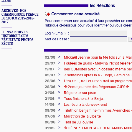
LIENS
les Réactions
ARCHIVES - NOS
Commentez cette actualité
CHAMPIONS DE FRANCE
DE 100 KM 2015-2016-
Pour commenter une actualité il faut posséder un compt
2017
rubrique ci-dessous pour vous identifier ou vous crée
LIENS ARCHIVES
Login (Email)
:
HISTORIQUE GDM-
Mot de Passe
:
RÉSULTATS-PHOTOS-
RÉCITS
>
02/08
Mickaël Jeanne pour la 14è fois sur la M
Eaux
>
29/07
Foulées de Buais - Malvina Pichot 1ère f
>
19/07
des GDMistes avec un dossard même pen
>
05/07
2 semaines après la 1/2 Barjo, Géraldine R
marche du podium du Trail de l'Ange Mic
>
28/06
Utra-trail , trail et urban-trail au progr
>
28/06
🔷️2eme journée des Régionaux CJES🔷️
>
21/06
Régionaux sur piste
>
21/06
Tous finishers à la Barjo...
>
14/06
Les résultats du week-end
>
09/06
Triathlon benjamins-minimes Avranches 
>
07/06
Marathon de la Liberté
>
06/06
Trail de Jullouville
>
31/05
🔷DÉPARTEMENTAUX BENJAMINS MINIME