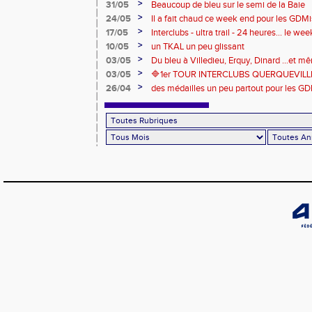
>
31/05
Beaucoup de bleu sur le semi de la Baie
>
24/05
Il a fait chaud ce week end pour les GDMis
de compétitions
>
17/05
Interclubs - ultra trail - 24 heures... le w
riche en émotions
>
10/05
un TKAL un peu glissant
>
03/05
Du bleu à Villedieu, Erquy, Dinard ...et 
>
03/05
🔷️1er TOUR INTERCLUBS QUERQUEVILLE
>
26/04
des médailles un peu partout pour les GD
Londres