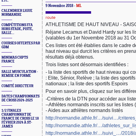
ETC.
9 Novembre 2018 -
ML
CALENDRIER LIGUE
NORMANDIE
route
ATHLETISME DE HAUT NIVEAU - SAISO
COMPÉTITIONS FFA
HORS STADE, PISTE,
Réjane Lecamus et David Hardy sur les lis
SALLE...
(valables du 1er Novembre 2018 au 31 Oc
COURSES OFFERTES PAR
Ces listes ont été établies dans le cadre d
GDM
haut niveau qui durcit les critères en pre
résultats déjà obtenus.
MINIMAS CHPTS
FRANCE
Trois listes sont désormais identifiées :
- la liste des sportifs de haut niveau qui 
SALLE MUSCULATION -
REMISE EN FORME
: Elite, Sénior, Relève ; la liste des sportifs
nationaux ; la liste des sportifs Espoirs
COMITÉ DIRECTEUR
Pour en savoir plus, cliquez sur les différe
DATES CHAMPIONNATS
-Critères de la DTN pour accéder aux listes
DE CROSS 2024-2025
--Athlètes normands inscrits sur les liste
- Aides aux athlètes normands listés
1/2 FINALES
CHAMPIONNAT DE
http://normandie.athle.fr/…/suivi…/critere
FRANCE DE CROSS LE 18
FÉVRIER 2024 À ST-
http://normandie.athle.fr/…/athletes_sur_l
JAMES
http://normandie.athle.fr/…/suivi_…/2018