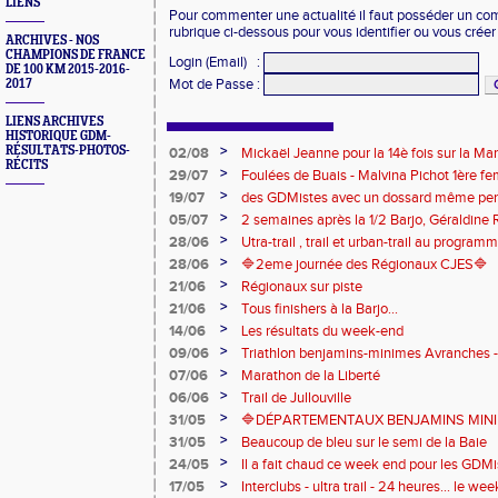
LIENS
Pour commenter une actualité il faut posséder un compt
rubrique ci-dessous pour vous identifier ou vous crée
ARCHIVES - NOS
CHAMPIONS DE FRANCE
Login (Email)
:
DE 100 KM 2015-2016-
Mot de Passe
:
2017
LIENS ARCHIVES
HISTORIQUE GDM-
>
RÉSULTATS-PHOTOS-
02/08
Mickaël Jeanne pour la 14è fois sur la M
RÉCITS
Eaux
>
29/07
Foulées de Buais - Malvina Pichot 1ère f
>
19/07
des GDMistes avec un dossard même pen
>
05/07
2 semaines après la 1/2 Barjo, Géraldine R
marche du podium du Trail de l'Ange Mic
>
28/06
Utra-trail , trail et urban-trail au progr
>
28/06
🔷️2eme journée des Régionaux CJES🔷️
>
21/06
Régionaux sur piste
>
21/06
Tous finishers à la Barjo...
>
14/06
Les résultats du week-end
>
09/06
Triathlon benjamins-minimes Avranches 
>
07/06
Marathon de la Liberté
>
06/06
Trail de Jullouville
>
31/05
🔷DÉPARTEMENTAUX BENJAMINS MINIME
>
31/05
Beaucoup de bleu sur le semi de la Baie
>
24/05
Il a fait chaud ce week end pour les GDMis
de compétitions
>
17/05
Interclubs - ultra trail - 24 heures... le w