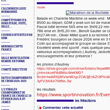
ETC.
route
CALENDRIER LIGUE
NORMANDIE
Balade en Charente Maritime ce week-end : M
COMPÉTITIONS FFA
8500 au départ, GDM y avait son lot de marat
HORS STADE, PISTE,
Pascal bêlé termine 565 eme en 3h09,22 min 
SALLE...
786 eme en 3h15,20 min , Benoît Gautier se c
3h27,44 min , Olivier Millet quant à lui termin
COURSES OFFERTES PAR
GDM
Frédéric bourgeon se classe 2026 eme en 3 h
Colin qui accompagnait le groupe se classe 
MINIMAS CHPTS
Excellent week-end sportif , mais quelque peu
FRANCE
valeureux accompagnateurs ( Audrey, Jackotte
encouragements et leur présence !
SALLE MUSCULATION -
REMISE EN FORME
les photos d'Audrey
https://drive.google.com/drive/folders/1eyw
COMITÉ DIRECTEUR
jJnmrokoePAtBWscWeKMD?
fbclid=IwAR10j16VwrMUgrZOA3jEn6ZOlPVu8
DATES CHAMPIONNATS
3yFV3iXAV7IWNs-3w
DE CROSS 2024-2025
les résultats
1/2 FINALES
CHAMPIONNAT DE
https://www.sportinnovation.fr/Eve
FRANCE DE CROSS LE 18
FÉVRIER 2024 À ST-
les Réactions
JAMES
Commentez cette actualité