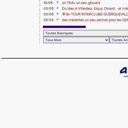
riche en émotions
>
10/05
un TKAL un peu glissant
>
03/05
Du bleu à Villedieu, Erquy, Dinard ...et 
>
03/05
🔷️1er TOUR INTERCLUBS QUERQUEVILLE
>
26/04
des médailles un peu partout pour les GD
Londres