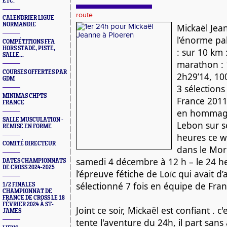
ETC.
route
CALENDRIER LIGUE
NORMANDIE
Mickaël Jean
l’énorme pal
COMPÉTITIONS FFA
HORS STADE, PISTE,
: sur 10 km 
SALLE...
marathon : 
COURSES OFFERTES PAR
2h29’14, 100
GDM
3 sélections
MINIMAS CHPTS
France 2011-
FRANCE
en hommage 
SALLE MUSCULATION -
Lebon sur s
REMISE EN FORME
heures ce w
COMITÉ DIRECTEUR
dans le Mor
samedi 4 décembre à 12 h – le 24 heu
DATES CHAMPIONNATS
DE CROSS 2024-2025
l’épreuve fétiche de Loïc qui avait d’ai
sélectionné 7 fois en équipe de Fran
1/2 FINALES
CHAMPIONNAT DE
FRANCE DE CROSS LE 18
FÉVRIER 2024 À ST-
Joint ce soir, Mickaël est confiant . c'e
JAMES
tente l'aventure du 24h, il part sans