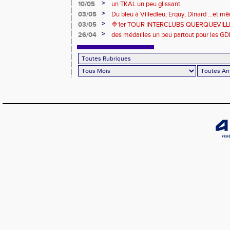
riche en émotions
>
10/05
un TKAL un peu glissant
>
03/05
Du bleu à Villedieu, Erquy, Dinard ...et 
>
03/05
🔷️1er TOUR INTERCLUBS QUERQUEVILLE
>
26/04
des médailles un peu partout pour les GD
Londres