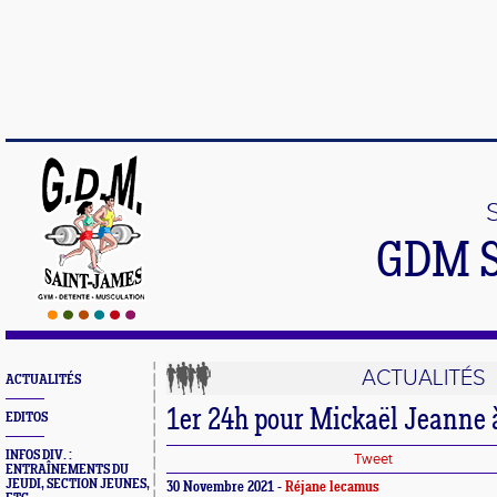
GDM 
ACTUALITÉS
ACTUALITÉS
1er 24h pour Mickaël Jeanne 
EDITOS
INFOS DIV. :
Tweet
ENTRAÎNEMENTS DU
JEUDI, SECTION JEUNES,
30 Novembre 2021 -
Réjane lecamus