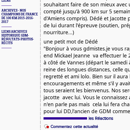
LIENS
souhaitant faire de son mieux avec 
compté jusqu'à 900 km sur 5 semain
ARCHIVES - NOS
CHAMPIONS DE FRANCE
d'Amiens compris). Dédé et Jacotte p
DE 100 KM 2015-2016-
2017
de lui durant l'épreuve (soutien, pré
nourriture...)
LIENS ARCHIVES
HISTORIQUE GDM-
RÉSULTATS-PHOTOS-
une petit mot de Dédé
RÉCITS
"Bonjour à vous gdmistes.je vous r
end Mickael Jeanne  va effectuer le
à côté de Vannes (départ le samedi 
reine des longues distances, celle qu
regretté et ami lolo. Bien sur il aura
encouragements et même s'il y avait
tous seraient les bienvenus. Nos sero
jacotte  avec lui. Vous le connaissez 
n'en parle pas mais  cela lui fera ch
pour lui DD,l'ancien de GDM comme 
les Réactions
Commentez cette actualité