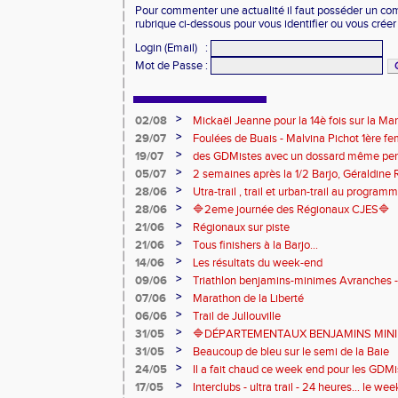
Pour commenter une actualité il faut posséder un compt
rubrique ci-dessous pour vous identifier ou vous crée
Login (Email)
:
Mot de Passe
:
>
02/08
Mickaël Jeanne pour la 14è fois sur la M
Eaux
>
29/07
Foulées de Buais - Malvina Pichot 1ère f
>
19/07
des GDMistes avec un dossard même pen
>
05/07
2 semaines après la 1/2 Barjo, Géraldine R
marche du podium du Trail de l'Ange Mic
>
28/06
Utra-trail , trail et urban-trail au progr
>
28/06
🔷️2eme journée des Régionaux CJES🔷️
>
21/06
Régionaux sur piste
>
21/06
Tous finishers à la Barjo...
>
14/06
Les résultats du week-end
>
09/06
Triathlon benjamins-minimes Avranches 
>
07/06
Marathon de la Liberté
>
06/06
Trail de Jullouville
>
31/05
🔷DÉPARTEMENTAUX BENJAMINS MINIME
>
31/05
Beaucoup de bleu sur le semi de la Baie
>
24/05
Il a fait chaud ce week end pour les GDMis
de compétitions
>
17/05
Interclubs - ultra trail - 24 heures... le w