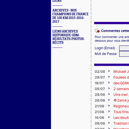
LIENS
ARCHIVES - NOS
CHAMPIONS DE FRANCE
DE 100 KM 2015-2016-
2017
Commentez cette 
LIENS ARCHIVES
HISTORIQUE GDM-
Pour commenter une actual
RÉSULTATS-PHOTOS-
dessous pour vous identi
RÉCITS
Login (Email)
:
Mot de Passe
:
>
02/08
Mickaël J
Eaux
>
29/07
Foulées d
>
19/07
des GDMi
>
05/07
2 semaine
marche du
>
28/06
Utra-trail
>
28/06
🔷️2eme j
>
21/06
Régionaux
>
21/06
Tous finis
>
14/06
Les résul
>
09/06
Triathlon
>