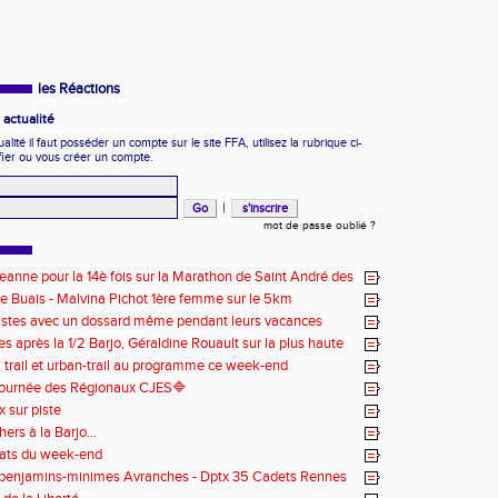
les Réactions
actualité
ité il faut posséder un compte sur le site FFA, utilisez la rubrique ci-
fier ou vous créer un compte.
|
mot de passe oublié ?
eanne pour la 14è fois sur la Marathon de Saint André des
e Buais - Malvina Pichot 1ère femme sur le 5km
stes avec un dossard même pendant leurs vacances
s après la 1/2 Barjo, Géraldine Rouault sur la plus haute
 podium du Trail de l'Ange Michel
 , trail et urban-trail au programme ce week-end
ournée des Régionaux CJES🔷️
 sur piste
hers à la Barjo...
tats du week-end
 benjamins-minimes Avranches - Dptx 35 Cadets Rennes