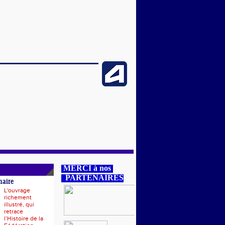
MERCI à nos
PARTENAIRES
naire
L'ouvrage
richement
illustré, qui
retrace
l’Histoire de la