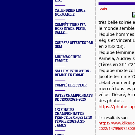
ETC.
route
CALENDRIER LIGUE
NORMANDIE
très belle soirée
COMPÉTITIONS FFA
le monde semble a
HORS STADE, PISTE,
SALLE...
l'équipe hommes 
Régis et Vincent 
COURSES OFFERTES PAR
en 2h32'03).
GDM
l'équipe féminine
MINIMAS CHPTS
Pamela, Audrey s
FRANCE
(1ères en 3h17'2
l'équipe mixte com
SALLE MUSCULATION -
REMISE EN FORME
Jacotte termine 
c'était vraiment 
COMITÉ DIRECTEUR
merci à tous les p
vélos: Désiré, Arn
DATES CHAMPIONNATS
des photos :
DE CROSS 2024-2025
https://photos.a
1/2 FINALES
CHAMPIONNAT DE
les résultats sur:
FRANCE DE CROSS LE 18
FÉVRIER 2024 À ST-
https://www.klikego
JAMES
2022/147996972800