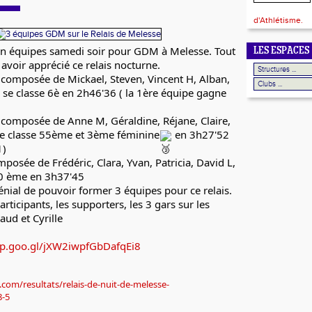
d'Athlétisme.
 en équipes samedi soir pour GDM à Melesse. Tout 
LES ESPACES
voir apprécié ce relais nocturne.
composée de Mickael, Steven, Vincent H, Alban, 
L se classe 6è en 2h46'36 ( la 1ère équipe gagne 
 composée de Anne M, Géraldine, Réjane, Claire, 
e classe 55ème et 3ème féminine
 en 3h27'52 
1)
posée de Frédéric, Clara, Yvan, Patricia, David L, 
70 ème en 3h37'45
génial de pouvoir former 3 équipes pour ce relais.
articipants, les supporters, les 3 gars sur les 
aud et Cyrille
pp.goo.gl/jXW2iwpfGbDafqEi8
.com/resultats/relais-de-nuit-de-melesse-
8-5