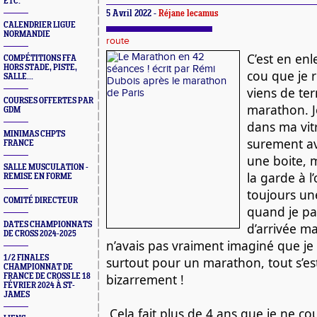
ETC.
5 Avril 2022 -
Réjane lecamus
CALENDRIER LIGUE
NORMANDIE
route
C’est en enl
COMPÉTITIONS FFA
HORS STADE, PISTE,
cou que je r
SALLE...
viens de te
COURSES OFFERTES PAR
marathon. Je
GDM
dans ma vitri
MINIMAS CHPTS
surement av
FRANCE
une boite, m
SALLE MUSCULATION -
la garde à l’œ
REMISE EN FORME
toujours un
COMITÉ DIRECTEUR
quand je pa
DATES CHAMPIONNATS
d’arrivée mai
DE CROSS 2024-2025
n’avais pas vraiment imaginé que je p
1/2 FINALES
surtout pour un marathon, tout s’est 
CHAMPIONNAT DE
bizarrement !
FRANCE DE CROSS LE 18
FÉVRIER 2024 À ST-
JAMES
 Cela fait plus de 4 ans que je ne courrais plus ! Il a fallu 