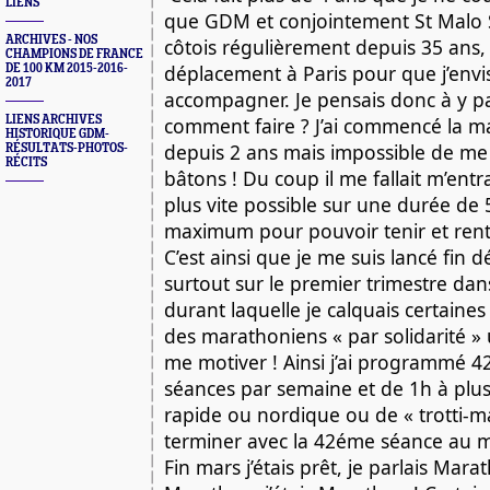
LIENS
que GDM et conjointement St Malo Sp
ARCHIVES - NOS
côtois régulièrement depuis 35 ans, d
CHAMPIONS DE FRANCE
déplacement à Paris pour que j’envis
DE 100 KM 2015-2016-
2017
accompagner. Je pensais donc à y par
LIENS ARCHIVES
comment faire ? J’ai commencé la m
HISTORIQUE GDM-
depuis 2 ans mais impossible de me
RÉSULTATS-PHOTOS-
RÉCITS
bâtons ! Du coup il me fallait m’entr
plus vite possible sur une durée de 
maximum pour pouvoir tenir et rentr
C’est ainsi que je me suis lancé fin 
surtout sur le premier trimestre dan
durant laquelle je calquais certaines 
des marathoniens « par solidarité 
me motiver ! Ainsi j’ai programmé 42
séances par semaine et de 1h à plu
rapide ou nordique ou de « trotti-m
terminer avec la 42éme séance au ma
Fin mars j’étais prêt, je parlais Marath