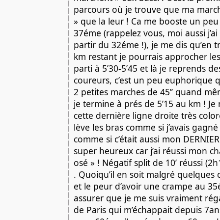
parcours où je trouve que ma marche 
» que la leur ! Ca me booste un peu e
37éme (rappelez vous, moi aussi j’ai
partir du 32éme !), je me dis qu’en tr
km restant je pourrais approcher les 
parti à 5’30-5’45 et là je reprends de
coureurs, c’est un peu euphorique q
2 petites marches de 45’’ quand mêm
je termine à prés de 5’15 au km ! Je 
cette dernière ligne droite très color
lève les bras comme si j’avais gagné
comme si c’était aussi mon DERNIER 
super heureux car j’ai réussi mon ch
osé » ! Négatif split de 10’ réussi (2h
. Quoiqu’il en soit malgré quelques co
et le peur d’avoir une crampe au 35
assurer que je me suis vraiment rég
de Paris qui m’échappait depuis 7ans, 