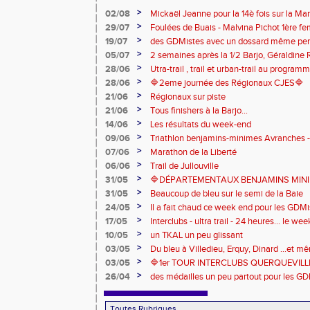
>
02/08
Mickaël Jeanne pour la 14è fois sur la M
Eaux
>
29/07
Foulées de Buais - Malvina Pichot 1ère f
>
19/07
des GDMistes avec un dossard même pen
>
05/07
2 semaines après la 1/2 Barjo, Géraldine R
marche du podium du Trail de l'Ange Mic
>
28/06
Utra-trail , trail et urban-trail au progr
>
28/06
🔷️2eme journée des Régionaux CJES🔷️
>
21/06
Régionaux sur piste
>
21/06
Tous finishers à la Barjo...
>
14/06
Les résultats du week-end
>
09/06
Triathlon benjamins-minimes Avranches 
>
07/06
Marathon de la Liberté
>
06/06
Trail de Jullouville
>
31/05
🔷DÉPARTEMENTAUX BENJAMINS MINIME
>
31/05
Beaucoup de bleu sur le semi de la Baie
>
24/05
Il a fait chaud ce week end pour les GDMis
de compétitions
>
17/05
Interclubs - ultra trail - 24 heures... le w
riche en émotions
>
10/05
un TKAL un peu glissant
>
03/05
Du bleu à Villedieu, Erquy, Dinard ...et 
>
03/05
🔷️1er TOUR INTERCLUBS QUERQUEVILLE
>
26/04
des médailles un peu partout pour les GD
Londres