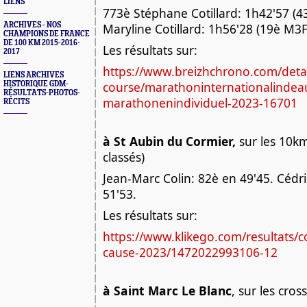
LIENS
773è Stéphane Cotillard: 1h42'57 (4
ARCHIVES - NOS
Maryline Cotillard: 1h56'28 (19è M3F
CHAMPIONS DE FRANCE
DE 100 KM 2015-2016-
Les résultats sur:
2017
https://www.breizhchrono.com/detai
LIENS ARCHIVES
course/marathoninternationalindeau
HISTORIQUE GDM-
RÉSULTATS-PHOTOS-
marathonenindividuel-2023-16701
RÉCITS
à St Aubin du Cormier,
sur les 10k
classés)
Jean-Marc Colin: 82è en 49'45. Cédr
51'53.
Les résultats sur:
https://www.klikego.com/resultats/c
cause-2023/1472022993106-12
à Saint Marc Le Blanc
, sur les cros