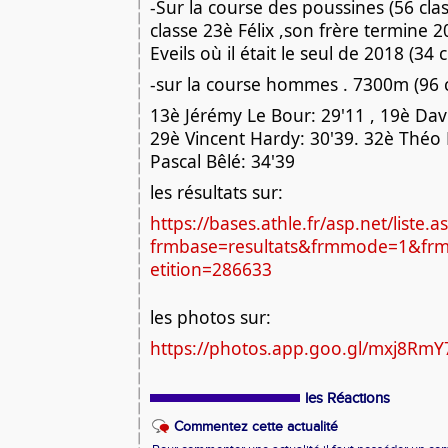
-Sur la course des poussines (56 class
classe 23è Félix ,son frère termine 
Eveils où il était le seul de 2018 (34 c
-sur la course hommes . 7300m (96 c
13è Jérémy Le Bour: 29'11 , 19è Dav
29è Vincent Hardy: 30'39. 32è Théo 
Pascal Bêlé: 34'39
les résultats sur:
https://bases.athle.fr/asp.net/liste.a
frmbase=resultats&frmmode=1&fr
etition=286633
les photos sur:
https://photos.app.goo.gl/mxj8Rm
les Réactions
Commentez cette actualité