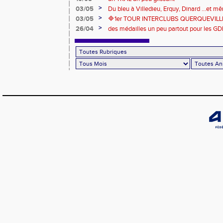
>
03/05
Du bleu à Villedieu, Erquy, Dinard ...et 
>
03/05
🔷️1er TOUR INTERCLUBS QUERQUEVILLE
>
26/04
des médailles un peu partout pour les GD
Londres