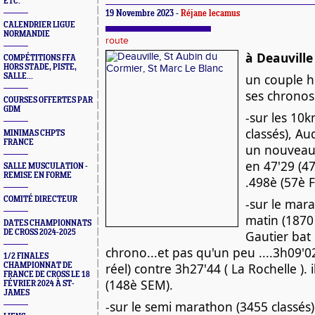
ETC.
19 Novembre 2023 -
Réjane lecamus
CALENDRIER LIGUE
NORMANDIE
route
à Deauville
COMPÉTITIONS FFA
HORS STADE, PISTE,
un couple h
SALLE...
ses chronos.
COURSES OFFERTES PAR
GDM
-sur les 10
classés), Au
MINIMAS CHPTS
FRANCE
un nouveau
en 47'29 (47
SALLE MUSCULATION -
REMISE EN FORME
.498è (57è F
COMITÉ DIRECTEUR
-sur le mar
matin (1870 
DATES CHAMPIONNATS
DE CROSS 2024-2025
Gautier bat 
chrono...et pas qu'un peu ....3h09'
1/2 FINALES
réel) contre 3h27'44 ( La Rochelle ). 
CHAMPIONNAT DE
FRANCE DE CROSS LE 18
(148è SEM).
FÉVRIER 2024 À ST-
JAMES
-sur le semi marathon (3455 classés)