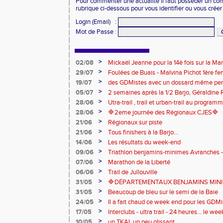
Pour commenter une actualité il faut posséder un compt
rubrique ci-dessous pour vous identifier ou vous crée
Login (Email)
:
Mot de Passe
:
>
02/08
Mickaël Jeanne pour la 14è fois sur la M
Eaux
>
29/07
Foulées de Buais - Malvina Pichot 1ère f
>
19/07
des GDMistes avec un dossard même pen
>
05/07
2 semaines après la 1/2 Barjo, Géraldine R
marche du podium du Trail de l'Ange Mic
>
28/06
Utra-trail , trail et urban-trail au progr
>
28/06
🔷️2eme journée des Régionaux CJES🔷️
>
21/06
Régionaux sur piste
>
21/06
Tous finishers à la Barjo...
>
14/06
Les résultats du week-end
>
09/06
Triathlon benjamins-minimes Avranches 
>
07/06
Marathon de la Liberté
>
06/06
Trail de Jullouville
>
31/05
🔷DÉPARTEMENTAUX BENJAMINS MINIME
>
31/05
Beaucoup de bleu sur le semi de la Baie
>
24/05
Il a fait chaud ce week end pour les GDMis
de compétitions
>
17/05
Interclubs - ultra trail - 24 heures... le w
riche en émotions
>
10/05
un TKAL un peu glissant