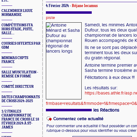
ETC.
4 Février 2024 -
Réjane lecamus
CALENDRIER LIGUE
NORMANDIE
piste
Samedi, les minimes Anto
COMPÉTITIONS FFA
HORS STADE, PISTE,
Dufour, tous les deux qual
SALLE...
championnat de lancers lo
Rouen accompagnés de Kar
COURSES OFFERTES PAR
Ils ne se sont pas déplacés
GDM
terminent tous les deux su
du gratin régional.
MINIMAS CHPTS
FRANCE
Antoine termine premier a
Sasha termine troisième a
SALLE MUSCULATION -
REMISE EN FORME
Félicitations à eux deux !!!
COMITÉ DIRECTEUR
Les résultats sur:
https://bases.athle.fr/asp.n
DATES CHAMPIONNATS
DE CROSS 2024-2025
frmbase=resultats&frmmode=1&frmespace=0
les Réactions
1/2 FINALES
CHAMPIONNAT DE
Commentez cette actualité
FRANCE DE CROSS LE 18
FÉVRIER 2024 À ST-
Pour commenter une actualité il faut posséder un compt
JAMES
rubrique ci-dessous pour vous identifier ou vous crée