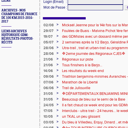
LIENS
Login (Email)
:
Mot de Passe
:
ARCHIVES - NOS
CHAMPIONS DE FRANCE
DE 100 KM 2015-2016-
2017
>
02/08
Mickaël Jeanne pour la 14è fois sur la M
Eaux
>
29/07
Foulées de Buais - Malvina Pichot 1ère f
LIENS ARCHIVES
HISTORIQUE GDM-
>
19/07
des GDMistes avec un dossard même pen
RÉSULTATS-PHOTOS-
>
05/07
2 semaines après la 1/2 Barjo, Géraldine R
RÉCITS
marche du podium du Trail de l'Ange Mic
>
28/06
Utra-trail , trail et urban-trail au progr
>
28/06
🔷️2eme journée des Régionaux CJES🔷️
>
21/06
Régionaux sur piste
>
21/06
Tous finishers à la Barjo...
>
14/06
Les résultats du week-end
>
09/06
Triathlon benjamins-minimes Avranches 
>
07/06
Marathon de la Liberté
>
06/06
Trail de Jullouville
>
31/05
🔷DÉPARTEMENTAUX BENJAMINS MINIME
>
31/05
Beaucoup de bleu sur le semi de la Baie
>
24/05
Il a fait chaud ce week end pour les GDMis
de compétitions
>
17/05
Interclubs - ultra trail - 24 heures... le w
riche en émotions
>
10/05
un TKAL un peu glissant
>
03/05
Du bleu à Villedieu, Erquy, Dinard ...et 
>
03/05
🔷️1er TOUR INTERCLUBS QUERQUEVILLE