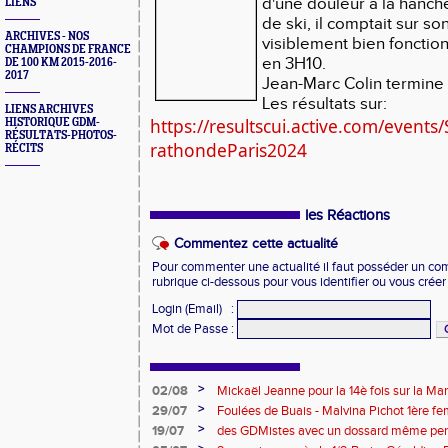
d'une douleur à la hanch
LIENS
de ski, il comptait sur so
ARCHIVES - NOS
visiblement bien fonction
CHAMPIONS DE FRANCE
en 3H10.
DE 100 KM 2015-2016-
2017
Jean-Marc Colin termine
Les résultats sur:
LIENS ARCHIVES
https://resultscui.active.com/events
HISTORIQUE GDM-
RÉSULTATS-PHOTOS-
rathondeParis2024
RÉCITS
les Réactions
Commentez cette actualité
Pour commenter une actualité il faut posséder un compt
rubrique ci-dessous pour vous identifier ou vous crée
Login (Email)
:
Mot de Passe
:
>
02/08
Mickaël Jeanne pour la 14è fois sur la M
Eaux
>
29/07
Foulées de Buais - Malvina Pichot 1ère f
>
19/07
des GDMistes avec un dossard même pen