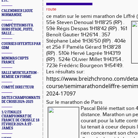
ETC.
route
CALENDRIER LIGUE
NORMANDIE
ce matin sur le semi marathon de Liffré (
55è Steven Denoual 1H18'25 (RP) .
COMPÉTITIONS FFA
59è Régis Despas 1H18'42 (RP) . 161
HORS STADE, PISTE,
SALLE...
Benoît Gautier 1H26'14 . 357
Stéphane Labé 1H36'50 (RP) . 404è
COURSES OFFERTES PAR
et 25è F Paméla Gérard 1H38'28
GDM
(RP) . 510è Hervé Lagrée 1H43'19
MINIMAS CHPTS
(RP) . 524è OLivier Millet 1H43'54 .
FRANCE
723è Frédéric Bourgeon 1H54'49.
Les résultats sur:
SALLE MUSCULATION -
REMISE EN FORME
https://www.breizhchrono.com/detai
course/semimarathondeliffre-semima
COMITÉ DIRECTEUR
2024-17097
DATES CHAMPIONNATS
Sur le
marathon de Paris
DE CROSS 2024-2025
Pascal Bêlé mettait son 
1/2 FINALES
distance. Marathon un peu
CHAMPIONNAT DE
courait pour la lutte cont
FRANCE DE CROSS LE 18
FÉVRIER 2024 À ST-
lui tenait à coeur depuis
JAMES
rien concernant son chro