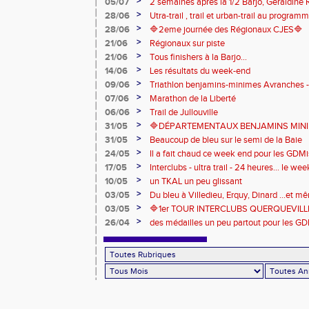
>
05/07
2 semaines après la 1/2 Barjo, Géraldine R
marche du podium du Trail de l'Ange Mic
>
28/06
Utra-trail , trail et urban-trail au progr
>
28/06
🔷️2eme journée des Régionaux CJES🔷️
>
21/06
Régionaux sur piste
>
21/06
Tous finishers à la Barjo...
>
14/06
Les résultats du week-end
>
09/06
Triathlon benjamins-minimes Avranches 
>
07/06
Marathon de la Liberté
>
06/06
Trail de Jullouville
>
31/05
🔷DÉPARTEMENTAUX BENJAMINS MINIME
>
31/05
Beaucoup de bleu sur le semi de la Baie
>
24/05
Il a fait chaud ce week end pour les GDMis
de compétitions
>
17/05
Interclubs - ultra trail - 24 heures... le w
riche en émotions
>
10/05
un TKAL un peu glissant
>
03/05
Du bleu à Villedieu, Erquy, Dinard ...et 
>
03/05
🔷️1er TOUR INTERCLUBS QUERQUEVILLE
>
26/04
des médailles un peu partout pour les GD
Londres