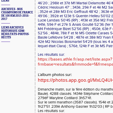
LIENS
46’20 ; 298è et 37è M1 Martial Delamotte 46’
Cédric Heslouin 47’ ; 343è, 29è F et 4è M2 Sa
ARCHIVES - NOS
; 352è et 28è M3 Eric Geffrault 48’42 ; 363è
CHAMPIONS DE FRANCE
49’06 ; 392è et 123è S Quentin Helleu 50’02 (
DE 100 KM 2015-2016-
2017
Lucie Landais 50’45 (RP) ; 413è et 35è M2 Fré
441è, 59è F et 27è S Anaïs Goutté 52’36 (1er 
LIENS ARCHIVES
M4 Frédérique Bizet 52’56 (RP) ; 450è, 63è F
HISTORIQUE GDM-
52’56 ; 484è, 78è F et 1è M5 Odette Caraes 5
RÉSULTATS-PHOTOS-
Basile Lefebvre 54’28 ; 487è et 38è M3 Yvan 
RÉCITS
42è M2 Nicolas Boismartel 54’29 (tous les 4
lequel était Clara) ; 576è, 124è F et 3è M5 Pat
Les résultats sur:
https://bases.athle.fr/asp.net/liste.aspx?
frmbase=resultats&frmmode=1&frmesp
L'album photos sur:
https://photos.app.goo.gl/MxLQ4
Dimanche matin, sur la 1ère édition du marat
Baule). 4288 classés. 1434è Stéphane Cotillar
279èF Maryline Cotillard 3h57'41.
Sur le semi marathon (3587 classés). 154è e
1h27'51 .239è Anthony Gasnier 1h32'03 ( RP ba
Les résultats sur: