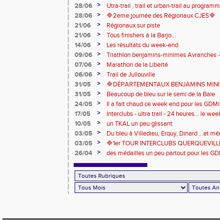
marche du podium du Trail de l'Ange Mic
>
28/06
Utra-trail , trail et urban-trail au progr
>
28/06
🔷️2eme journée des Régionaux CJES🔷️
>
21/06
Régionaux sur piste
>
21/06
Tous finishers à la Barjo...
>
14/06
Les résultats du week-end
>
09/06
Triathlon benjamins-minimes Avranches 
>
07/06
Marathon de la Liberté
>
06/06
Trail de Jullouville
>
31/05
🔷DÉPARTEMENTAUX BENJAMINS MINIME
>
31/05
Beaucoup de bleu sur le semi de la Baie
>
24/05
Il a fait chaud ce week end pour les GDMis
de compétitions
>
17/05
Interclubs - ultra trail - 24 heures... le w
riche en émotions
>
10/05
un TKAL un peu glissant
>
03/05
Du bleu à Villedieu, Erquy, Dinard ...et 
>
03/05
🔷️1er TOUR INTERCLUBS QUERQUEVILLE
>
26/04
des médailles un peu partout pour les GD
Londres