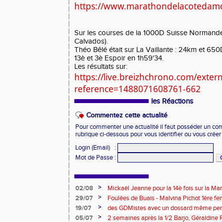
https://www.marathondelacotedamo
Sur
les courses de la 1000D Suisse Normande 
Calvados).
Théo Bêlé était sur La Vaillante : 24km et 650D
13è et 3è Espoir en 1h59'34.
Les résultats sur:
https://live.breizhchrono.com/extern
reference=1488071608761-662
les Réactions
Commentez cette actualité
Pour commenter une actualité il faut posséder un compt
rubrique ci-dessous pour vous identifier ou vous crée
Login (Email)
:
Mot de Passe
:
>
02/08
Mickaël Jeanne pour la 14è fois sur la M
Eaux
>
29/07
Foulées de Buais - Malvina Pichot 1ère f
>
19/07
des GDMistes avec un dossard même pen
>
05/07
2 semaines après la 1/2 Barjo, Géraldine R