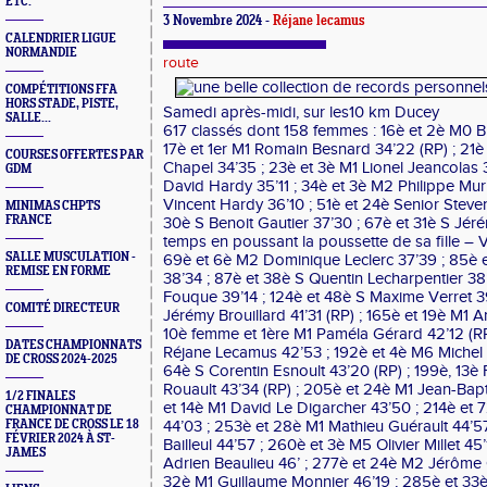
ETC.
3 Novembre 2024 -
Réjane lecamus
CALENDRIER LIGUE
NORMANDIE
route
COMPÉTITIONS FFA
HORS STADE, PISTE,
Samedi après-midi, sur les10 km Ducey
SALLE...
617 classés dont 158 femmes : 16è et 2è M0 Br
17è et 1er M1 Romain Besnard 34’22 (RP) ; 21è
COURSES OFFERTES PAR
Chapel 34’35 ; 23è et 3è M1 Lionel Jeancolas 3
GDM
David Hardy 35’11 ; 34è et 3è M2 Philippe Muri
Vincent Hardy 36’10 ; 51è et 24è Senior Steve
MINIMAS CHPTS
FRANCE
30è S Benoit Gautier 37’30 ; 67è et 31è S Jéré
temps en poussant la poussette de sa fille – V
SALLE MUSCULATION -
69è et 6è M2 Dominique Leclerc 37’39 ; 85è e
REMISE EN FORME
38’34 ; 87è et 38è S Quentin Lecharpentier 38’4
Fouque 39’14 ; 124è et 48è S Maxime Verret 3
COMITÉ DIRECTEUR
Jérémy Brouillard 41’31 (RP) ; 165è et 19è M1 A
10è femme et 1ère M1 Paméla Gérard 42’12 (RP
DATES CHAMPIONNATS
Réjane Lecamus 42’53 ; 192è et 4è M6 Michel 
DE CROSS 2024-2025
64è S Corentin Esnoult 43’20 (RP) ; 199è, 13è 
Rouault 43’34 (RP) ; 205è et 24è M1 Jean-Bapt
1/2 FINALES
et 14è M1 David Le Digarcher 43’50 ; 214è et 
CHAMPIONNAT DE
FRANCE DE CROSS LE 18
44’03 ; 253è et 28è M1 Mathieu Guérault 44’5
FÉVRIER 2024 À ST-
Bailleul 44’57 ; 260è et 3è M5 Olivier Millet 4
JAMES
Adrien Beaulieu 46’ ; 277è et 24è M2 Jérôme 
32è M1 Guillaume Monnier 46’19 ; 285è et 33