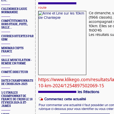
ETC.
route
CALENDRIER LIGUE
NORMANDIE
Ce dimanche, s
(1966 classés)
COMPÉTITIONS FFA
accompagnait s
HORS STADE, PISTE,
10km. Elles se 
SALLE...
1h00'45
Les résultats su
COURSES OFFERTES PAR
GDM
MINIMAS CHPTS
FRANCE
SALLE MUSCULATION -
REMISE EN FORME
COMITÉ DIRECTEUR
https://www.klikego.com/resultats/la
DATES CHAMPIONNATS
DE CROSS 2024-2025
10-km-2024/1254897502069-15
les Réactions
1/2 FINALES
CHAMPIONNAT DE
Commentez cette actualité
FRANCE DE CROSS LE 18
FÉVRIER 2024 À ST-
Pour commenter une actualité il faut posséder un compt
JAMES
rubrique ci-dessous pour vous identifier ou vous crée