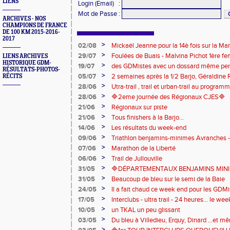
LIENS
Login (Email)
:
Mot de Passe
:
ARCHIVES - NOS
CHAMPIONS DE FRANCE
DE 100 KM 2015-2016-
2017
>
02/08
Mickaël Jeanne pour la 14è fois sur la M
Eaux
>
29/07
Foulées de Buais - Malvina Pichot 1ère f
LIENS ARCHIVES
HISTORIQUE GDM-
>
19/07
des GDMistes avec un dossard même pen
RÉSULTATS-PHOTOS-
>
05/07
2 semaines après la 1/2 Barjo, Géraldine R
RÉCITS
marche du podium du Trail de l'Ange Mic
>
28/06
Utra-trail , trail et urban-trail au progr
>
28/06
🔷️2eme journée des Régionaux CJES🔷️
>
21/06
Régionaux sur piste
>
21/06
Tous finishers à la Barjo...
>
14/06
Les résultats du week-end
>
09/06
Triathlon benjamins-minimes Avranches 
>
07/06
Marathon de la Liberté
>
06/06
Trail de Jullouville
>
31/05
🔷DÉPARTEMENTAUX BENJAMINS MINIME
>
31/05
Beaucoup de bleu sur le semi de la Baie
>
24/05
Il a fait chaud ce week end pour les GDMis
de compétitions
>
17/05
Interclubs - ultra trail - 24 heures... le w
riche en émotions
>
10/05
un TKAL un peu glissant
>
03/05
Du bleu à Villedieu, Erquy, Dinard ...et 
>