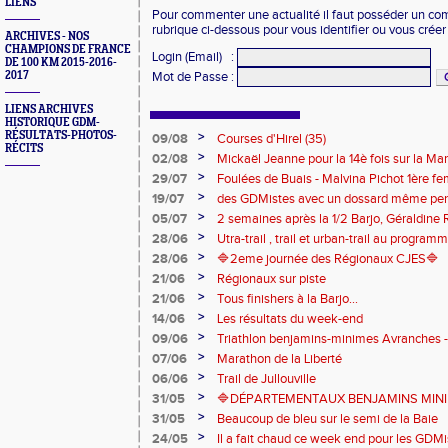
LIENS
Pour commenter une actualité il faut posséder un compt
rubrique ci-dessous pour vous identifier ou vous crée
ARCHIVES - NOS
CHAMPIONS DE FRANCE
Login (Email)
:
DE 100 KM 2015-2016-
2017
Mot de Passe
:
LIENS ARCHIVES
HISTORIQUE GDM-
RÉSULTATS-PHOTOS-
>
09/08
Courses d'Hirel (35)
RÉCITS
>
02/08
Mickaël Jeanne pour la 14è fois sur la M
Eaux
>
29/07
Foulées de Buais - Malvina Pichot 1ère f
>
19/07
des GDMistes avec un dossard même pen
>
05/07
2 semaines après la 1/2 Barjo, Géraldine R
marche du podium du Trail de l'Ange Mic
>
28/06
Utra-trail , trail et urban-trail au progr
>
28/06
🔷️2eme journée des Régionaux CJES🔷️
>
21/06
Régionaux sur piste
>
21/06
Tous finishers à la Barjo...
>
14/06
Les résultats du week-end
>
09/06
Triathlon benjamins-minimes Avranches 
>
07/06
Marathon de la Liberté
>
06/06
Trail de Jullouville
>
31/05
🔷DÉPARTEMENTAUX BENJAMINS MINIME
>
31/05
Beaucoup de bleu sur le semi de la Baie
>
24/05
Il a fait chaud ce week end pour les GDMis