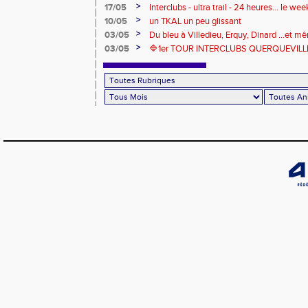
de compétitions
>
17/05
Interclubs - ultra trail - 24 heures... le w
riche en émotions
>
10/05
un TKAL un peu glissant
>
03/05
Du bleu à Villedieu, Erquy, Dinard ...et 
>
03/05
🔷️1er TOUR INTERCLUBS QUERQUEVILLE