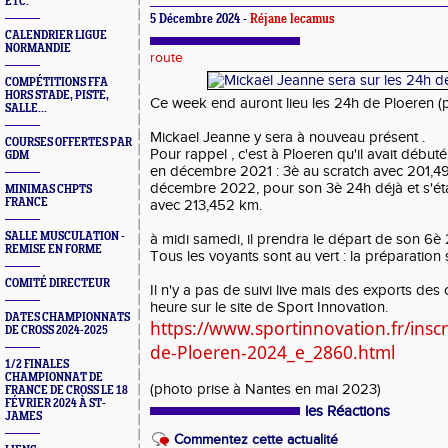
ETC.
5 Décembre 2024 -
Réjane lecamus
CALENDRIER LIGUE
NORMANDIE
route
COMPÉTITIONS FFA
HORS STADE, PISTE,
Ce week end auront lieu les 24h de Ploeren (
SALLE...
Mickael Jeanne y sera à nouveau présent .
COURSES OFFERTES PAR
Pour rappel , c'est à Ploeren qu'il avait débuté
GDM
en décembre 2021 : 3è au scratch avec 201,495
décembre 2022, pour son 3è 24h déjà et s'ét
MINIMAS CHPTS
FRANCE
avec 213,452 km.
SALLE MUSCULATION -
à midi samedi, il prendra le départ de son 6è 
REMISE EN FORME
Tous les voyants sont au vert : la préparation 
COMITÉ DIRECTEUR
Il
n'y a pas de suivi live mais des exports des
heure sur le site de Sport Innovation.
DATES CHAMPIONNATS
https://www.sportinnovation.fr/insc
DE CROSS 2024-2025
de-Ploeren-2024_e_2860.html
1/2 FINALES
CHAMPIONNAT DE
(photo prise à Nantes en mai 2023)
FRANCE DE CROSS LE 18
FÉVRIER 2024 À ST-
les Réactions
JAMES
Commentez cette actualité