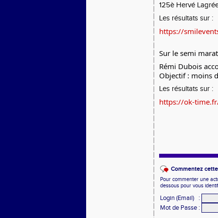
125è Hervé Lagré
Les résultats sur :
https://smilevent
Sur le semi marat
Rémi Dubois accom
Objectif : moins 
Les résultats sur :
https://ok-time.f
Commentez cette 
Pour commenter une actual
dessous pour vous identi
Login (Email)
:
Mot de Passe
: