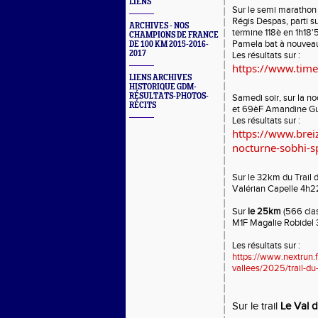
LIENS
Sur le semi marathon
Régis Despas, parti s
ARCHIVES - NOS
termine 118è en 1h18'
CHAMPIONS DE FRANCE
Pamela bat à nouveau
DE 100 KM 2015-2016-
2017
Les résultats sur :
https://www.time
LIENS ARCHIVES
HISTORIQUE GDM-
RÉSULTATS-PHOTOS-
Samedi soir, sur la n
RÉCITS
et 69èF Amandine Gui
Les résultats sur :
https://www.breiz
nocturne-sobhi-
Sur le 32km du Trail 
Valérian Capelle 4h2
Sur
le 25km
(566 cla
M1F Magalie Robidel 
Les résultats sur :
https://www.nextrun.fr
vallees/2025/trail-d
Sur le trail
Le Val d