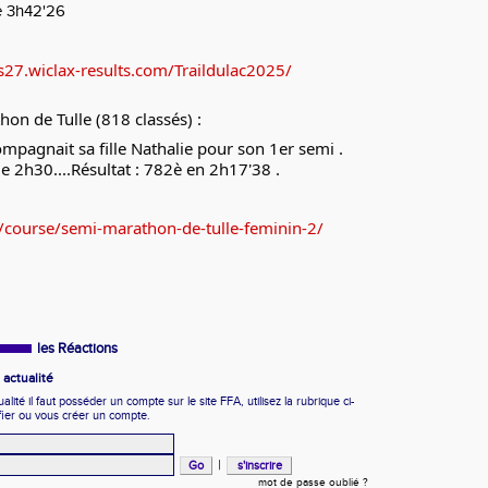
e 3h42'26
s27.wiclax-results.com/Traildulac2025/
hon de Tulle (818 classés) :
pagnait sa fille Nathalie pour son 1er semi .
de 2h30....Résultat : 782è en 2h17'38 .
r/course/semi-marathon-de-tulle-feminin-2/
les Réactions
actualité
ité il faut posséder un compte sur le site FFA, utilisez la rubrique ci-
fier ou vous créer un compte.
|
mot de passe oublié ?