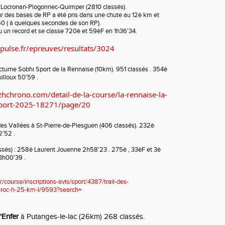
 Locronan-Plogonnec-Quimper (2810 classés).
ur des bases de RP a été pris dans une chute au 12è km et
50 ( à quelques secondes de son RP).
 un record et se classe 720è et 59èF en 1h36'34.
pulse.fr/epreuves/resultats/3024
octurne Sobhi Sport de la Rennaise (10km). 951 classés . 354è
lloux 50'59 .
hchrono.com/detail-de-la-course/la-rennaise-la-
sport-2025-18271/page/20
des Vallées à St-Pierre-de-Plesguen (406 classés). 232è
2'52 .
ssés) : 258è Laurent Jouenne 2h58'23 . 275è , 33èF et 3è
3h00'39 .
/course/inscriptions-avis/sport/4387/trail-des-
u-roc-h-25-km-l/9593?search=
'Enfer
à Putanges-le-lac (26km) 268 classés.