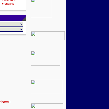
Fédération
Française
tion=0