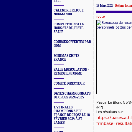
ETC.
16 Mars 2025 -
Réjane leca
CALENDRIER LIGUE
NORMANDIE
route
COMPÉTITIONS FFA
HORS STADE, PISTE,
SALLE...
COURSES OFFERTES PAR
GDM
MINIMAS CHPTS
FRANCE
SALLE MUSCULATION -
REMISE EN FORME
COMITÉ DIRECTEUR
DATES CHAMPIONNATS
DE CROSS 2024-2025
Pascal Le Blond 55'34
(RP) .
1/2 FINALES
CHAMPIONNAT DE
Les résultats sur:
FRANCE DE CROSS LE 18
https://bases.athl
FÉVRIER 2024 À ST-
frmbase=result
JAMES