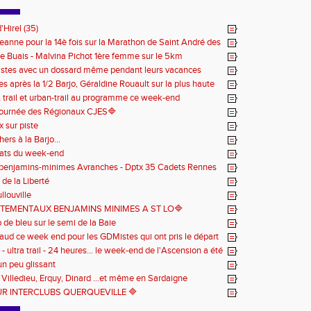
'Hirel (35)
eanne pour la 14è fois sur la Marathon de Saint André des
e Buais - Malvina Pichot 1ère femme sur le 5km
stes avec un dossard même pendant leurs vacances
s après la 1/2 Barjo, Géraldine Rouault sur la plus haute
 podium du Trail de l'Ange Michel
 , trail et urban-trail au programme ce week-end
ournée des Régionaux CJES🔷️
 sur piste
hers à la Barjo...
tats du week-end
 benjamins-minimes Avranches - Dptx 35 Cadets Rennes
de la Liberté
ullouville
TEMENTAUX BENJAMINS MINIMES A ST LO️🔷️
de bleu sur le semi de la Baie
 chaud ce week end pour les GDMistes qui ont pris le départ
itions
 - ultra trail - 24 heures... le week-end de l'Ascension a été
émotions
n peu glissant
 Villedieu, Erquy, Dinard ...et même en Sardaigne
OUR INTERCLUBS QUERQUEVILLE 🔷️