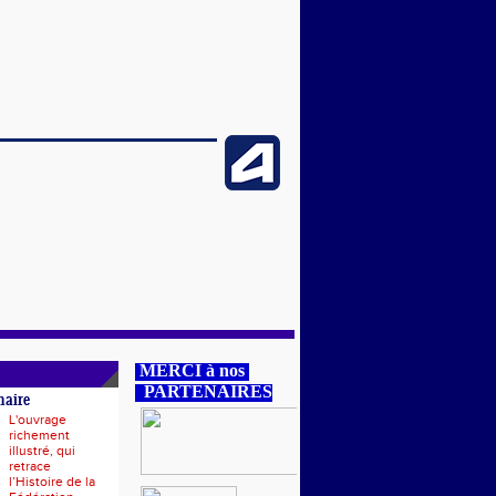
MERCI à nos
PARTENAIRES
naire
L'ouvrage
richement
illustré, qui
retrace
l’Histoire de la