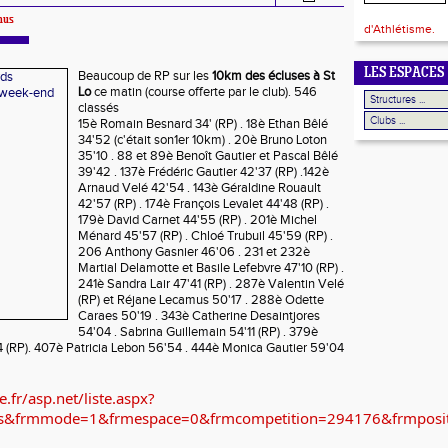
mus
d'Athlétisme.
LES ESPACES
Beaucoup de RP sur les
10km des écluses à St
Lo
ce
matin
(course offerte par le club). 546
classés
15è Romain Besnard 34' (RP) . 18è Ethan Bêlé
34'52 (c'était son1er 10km) . 20è Bruno Loton
35'10 . 88 et 89è Benoît Gautier et Pascal Bêlé
39'42 . 137è Frédéric Gautier 42'37 (RP) .142è
Arnaud Velé 42'54 . 143è Géraldine Rouault
42'57 (RP) . 174è François Levalet 44'48 (RP) .
179è David Carnet 44'55 (RP) . 201è Michel
Ménard 45'57 (RP) . Chloé Trubuil 45'59 (RP) .
206 Anthony Gasnier 46'06 . 231 et 232è
Martial Delamotte et Basile Lefebvre 47'10 (RP) .
241è Sandra Lair 47'41 (RP) . 287è Valentin Velé
(RP) et Réjane Lecamus 50'17 . 288è Odette
Caraes 50'19 . 343è Catherine Desaintjores
54'04 . Sabrina Guillemain 54'11 (RP) . 379è
 (RP). 407è Patricia Lebon 56'54 . 444è Monica Gautier 59'04
e.fr/asp.net/liste.aspx?
ats&frmmode=1&frmespace=0&frmcompetition=294176&frmposi