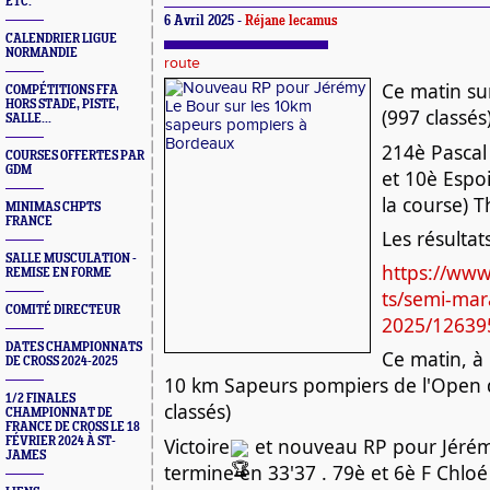
ETC.
6 Avril 2025 -
Réjane lecamus
CALENDRIER LIGUE
NORMANDIE
route
Ce matin sur
COMPÉTITIONS FFA
HORS STADE, PISTE,
(997 classés)
SALLE...
214è Pascal
COURSES OFFERTES PAR
GDM
et 10è Espo
la course) T
MINIMAS CHPTS
FRANCE
Les résultat
SALLE MUSCULATION -
https://www
REMISE EN FORME
ts/semi-mara
COMITÉ DIRECTEUR
2025/12639
DATES CHAMPIONNATS
Ce matin, à 
DE CROSS 2024-2025
10 km Sapeurs pompiers de l'Open 
1/2 FINALES
classés)
CHAMPIONNAT DE
FRANCE DE CROSS LE 18
Victoire
et nouveau RP pour Jérém
FÉVRIER 2024 À ST-
JAMES
termine en 33'37 . 79è et 6è F Chloé