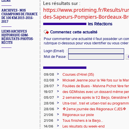
LIENS
Les résultats sur :
https://www.protiming.fr/Results/r
ARCHIVES - NOS
CHAMPIONS DE FRANCE
des-Sapeurs-Pompiers-Bordeaux-B
DE 100 KM 2015-2016-
2017
les Réactions
LIENS ARCHIVES
Commentez cette actualité
HISTORIQUE GDM-
Pour commenter une actualité il faut posséder un compt
RÉSULTATS-PHOTOS-
RÉCITS
rubrique ci-dessous pour vous identifier ou vous crée
Login (Email)
:
Mot de Passe
:
>
09/08
Courses d'Hirel (35)
>
02/08
Mickaël Jeanne pour la 14è fois sur la M
Eaux
>
29/07
Foulées de Buais - Malvina Pichot 1ère f
>
19/07
des GDMistes avec un dossard même pen
>
05/07
2 semaines après la 1/2 Barjo, Géraldine R
marche du podium du Trail de l'Ange Mic
>
28/06
Utra-trail , trail et urban-trail au progr
>
28/06
🔷️2eme journée des Régionaux CJES🔷️
>
21/06
Régionaux sur piste
>
21/06
Tous finishers à la Barjo...
>
14/06
Les résultats du week-end