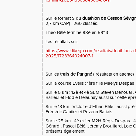
feminin-2025/1356384566470-11
Sur le format S du
duathlon de Cesson Sévig
2,7 km CAP) . 260 classés.
Théo Bêlé termine 88è en 59'13.
Les résultats sur:
https://www.klikego.com/resultats/duathlons-
2025/1723364024007-1
Sur les
trails de Parigné
( résultats en attente)
Sur la course Eveils : 1ère fille Maëlys Despas
Sur le 5 km : 12è et 4è SEM Steven Denoual .
Bailleul et Elodie Delaunay aussi sur cette épr
Sur le 13 km : Victoire d'Ethan Bêlé . aussi pr
Frédéric Gautier et Rozenn Battais.
Sur le 25 km : 4è et 1er M2H Régis Despas . 
Gérard . Pascal Bêlé, Jérémy Brouillard, Loïc 
présents également.