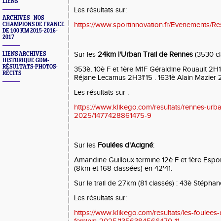
LIENS
Les résultats sur:
ARCHIVES - NOS
https://www.sportinnovation.fr/Evenements/Re
CHAMPIONS DE FRANCE
DE 100 KM 2015-2016-
2017
Sur les
24km l'Urban Trail de Rennes
(3530 cl
LIENS ARCHIVES
HISTORIQUE GDM-
RÉSULTATS-PHOTOS-
353è, 10è F et 1ère M1F Géraldine Rouault 2H1
RÉCITS
Réjane Lecamus 2H31'15 . 1631è Alain Mazier 
Les résultats sur :
https://www.klikego.com/resultats/rennes-urban
2025/1477428861475-9
Sur les
Foulées d'Acigné
:
Amandine Guilloux termine 12è F et 1ère Espoi
(8km et 168 classées) en 42'41.
Sur le trail de 27km (81 classés) : 43è Stéph
Les résultats sur:
https://www.klikego.com/resultats/les-foulees