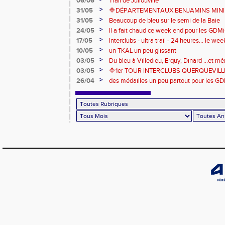
06/06
Trail de Jullouville
>
31/05
🔷DÉPARTEMENTAUX BENJAMINS MINIME
>
31/05
Beaucoup de bleu sur le semi de la Baie
>
24/05
Il a fait chaud ce week end pour les GDMis
de compétitions
>
17/05
Interclubs - ultra trail - 24 heures... le w
riche en émotions
>
10/05
un TKAL un peu glissant
>
03/05
Du bleu à Villedieu, Erquy, Dinard ...et 
>
03/05
🔷️1er TOUR INTERCLUBS QUERQUEVILLE
>
26/04
des médailles un peu partout pour les GD
Londres