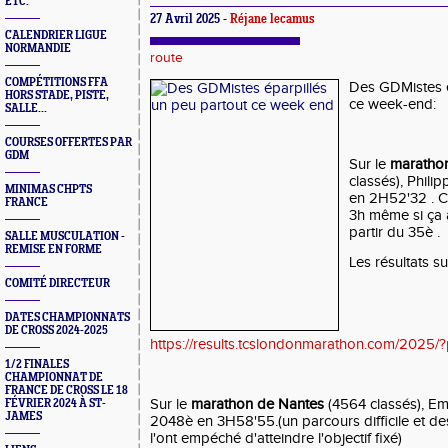
ETC.
27 Avril 2025 -
Réjane lecamus
CALENDRIER LIGUE
NORMANDIE
route
COMPÉTITIONS FFA
Des GDMistes é
HORS STADE, PISTE,
ce week-end:
SALLE...
COURSES OFFERTES PAR
GDM
Sur le
marathon
classés), Phili
MINIMAS CHPTS
en 2H52'32 . C
FRANCE
3h même si ça 
partir du 35è .
SALLE MUSCULATION -
REMISE EN FORME
Les résultats su
COMITÉ DIRECTEUR
DATES CHAMPIONNATS
DE CROSS 2024-2025
https://results.tcslondonmarathon.com/2025/
1/2 FINALES
CHAMPIONNAT DE
FRANCE DE CROSS LE 18
Sur le
marathon de Nantes
(4564 classés), Em
FÉVRIER 2024 À ST-
JAMES
2048è en 3H58'55.
(un parcours difficile et
l'ont empéché d'atteindre l'objectif fixé)