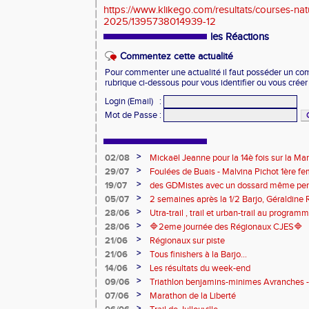
https://www.klikego.com/resultats/courses-na
2025/1395738014939-12
les Réactions
Commentez cette actualité
Pour commenter une actualité il faut posséder un compt
rubrique ci-dessous pour vous identifier ou vous crée
Login (Email)
:
Mot de Passe
:
>
02/08
Mickaël Jeanne pour la 14è fois sur la M
Eaux
>
29/07
Foulées de Buais - Malvina Pichot 1ère f
>
19/07
des GDMistes avec un dossard même pen
>
05/07
2 semaines après la 1/2 Barjo, Géraldine R
marche du podium du Trail de l'Ange Mic
>
28/06
Utra-trail , trail et urban-trail au progr
>
28/06
🔷️2eme journée des Régionaux CJES🔷️
>
21/06
Régionaux sur piste
>
21/06
Tous finishers à la Barjo...
>
14/06
Les résultats du week-end
>
09/06
Triathlon benjamins-minimes Avranches 
>
07/06
Marathon de la Liberté
>