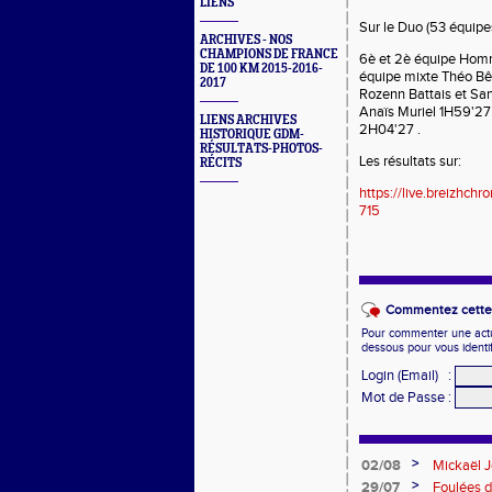
LIENS
Sur le Duo (53 équipe
ARCHIVES - NOS
CHAMPIONS DE FRANCE
6è et 2è équipe Homm
DE 100 KM 2015-2016-
équipe mixte Théo Bêl
2017
Rozenn Battais et San
Anaïs Muriel 1H59'27 
LIENS ARCHIVES
2H04'27 .
HISTORIQUE GDM-
RÉSULTATS-PHOTOS-
Les résultats sur:
RÉCITS
https://live.breizhch
715
Commentez cette 
Pour commenter une actual
dessous pour vous identi
Login (Email)
:
Mot de Passe
:
>
02/08
Mickaël J
Eaux
>
29/07
Foulées d