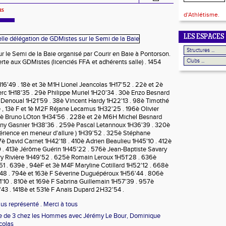
us
d'Athlétisme.
LES ESPACES
 le Semi de la Baie organisé par Courir en Baie à Pontorson.
erte aux GDMistes (licenciés FFA et adhérents salle) . 1454
16'49 . 18è et 3è M1H Lionel Jeancolas 1H17'52 . 22è et 2è
c 1H18'35 . 29è Philippe Muriel 1H20'34 . 30è Enzo Besnard
 Denoual 1H21'59 . 38è Vincent Hardy 1H22'13 . 98è Timothé
 , 13è F et 1è M2F Réjane Lecamus 1H32'25 . 196è Olivier
3è Bruno LOton 1H34'56 . 228è et 2è M6H Michel Besnard
ny Gasnier 1H38'36 . 259è Pascal Letannoux 1H36'39 . 320è
érience en meneur d'allure ) 1H39'52 . 325è Stéphane
07è David Carnet 1H42'18 . 410è Adrien Beaulieu 1H45'10 . 412è
0 . 413è Jérôme Guérin 1H45'22 . 576è Jean-Baptiste Savary
y Rivière 1H49'52 . 625è Romain Leroux 1H51'28 . 636è
51 . 639è , 94èF et 3è M4F Maryline Cotillard 1H52'12 . 668è
'48 . 794è et 163è F Séverine Duguépéroux 1H56'44 . 806è
'10 . 810è et 169è F Sabrina Guillemain 1H57'39 . 957è
43 . 1418è et 531è F Anaïs Dupard 2H32'54 .
lus représenté . Merci à tous
 de 3 chez les Hommes avec Jérémy Le Bour, Dominique
colas