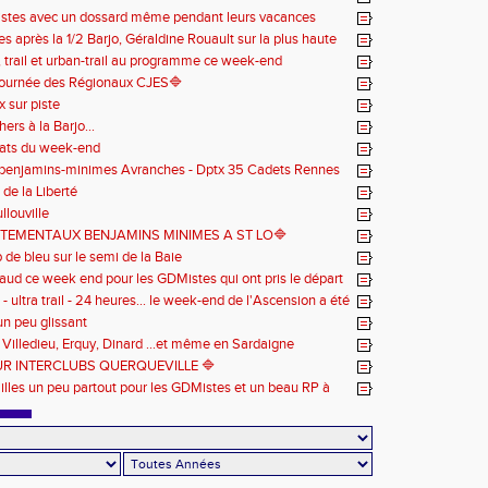
stes avec un dossard même pendant leurs vacances
s après la 1/2 Barjo, Géraldine Rouault sur la plus haute
 podium du Trail de l'Ange Michel
 , trail et urban-trail au programme ce week-end
ournée des Régionaux CJES🔷️
 sur piste
hers à la Barjo...
tats du week-end
 benjamins-minimes Avranches - Dptx 35 Cadets Rennes
de la Liberté
ullouville
TEMENTAUX BENJAMINS MINIMES A ST LO️🔷️
de bleu sur le semi de la Baie
 chaud ce week end pour les GDMistes qui ont pris le départ
itions
 - ultra trail - 24 heures... le week-end de l'Ascension a été
émotions
n peu glissant
 Villedieu, Erquy, Dinard ...et même en Sardaigne
OUR INTERCLUBS QUERQUEVILLE 🔷️
lles un peu partout pour les GDMistes et un beau RP à