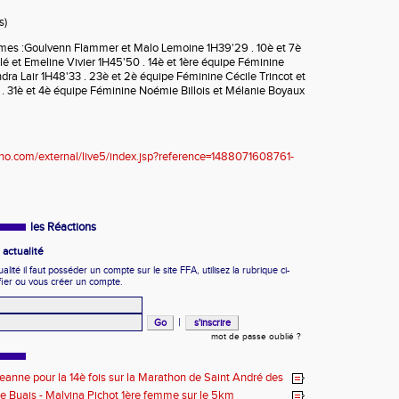
s)
es :Goulvenn Flammer et Malo Lemoine 1H39'29 . 10è et 7è
é et Emeline Vivier 1H45'50 . 14è et 1ère équipe Féminine
dra Lair 1H48'33 . 23è et 2è équipe Féminine Cécile Trincot et
. 31è et 4è équipe Féminine Noémie Billois et Mélanie Boyaux
rono.com/external/live5/index.jsp?reference=1488071608761-
les Réactions
actualité
ité il faut posséder un compte sur le site FFA, utilisez la rubrique ci-
fier ou vous créer un compte.
|
mot de passe oublié ?
eanne pour la 14è fois sur la Marathon de Saint André des
e Buais - Malvina Pichot 1ère femme sur le 5km