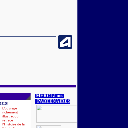
MERCI à nos
PARTENAIRES
naire
L'ouvrage
richement
illustré, qui
retrace
l’Histoire de la