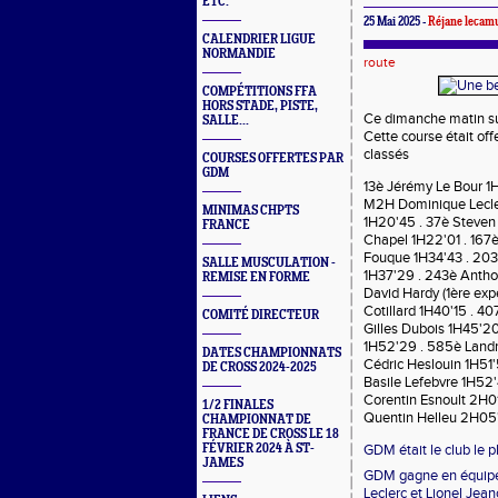
ETC.
25 Mai 2025 -
Réjane lecam
CALENDRIER LIGUE
NORMANDIE
route
COMPÉTITIONS FFA
HORS STADE, PISTE,
Ce dimanche matin sur
SALLE...
Cette course était off
classés
COURSES OFFERTES PAR
GDM
13è Jérémy Le Bour 1H
M2H Dominique Lecler
MINIMAS CHPTS
1H20'45 . 37è Steven
FRANCE
Chapel 1H22'01 . 167è
Fouque 1H34'43 . 20
SALLE MUSCULATION -
1H37'29 . 243è Antho
REMISE EN FORME
David Hardy (1ère exp
Cotillard 1H40'15 . 4
COMITÉ DIRECTEUR
Gilles Dubois 1H45'2
1H52'29 . 585è Landr
DATES CHAMPIONNATS
Cédric Heslouin 1H51'
DE CROSS 2024-2025
Basile Lefebvre 1H52
Corentin Esnoult 2H01
1/2 FINALES
Quentin Helleu 2H05'
CHAMPIONNAT DE
FRANCE DE CROSS LE 18
FÉVRIER 2024 À ST-
GDM était le club le p
JAMES
GDM gagne en équipe
Leclerc et Lionel Jean