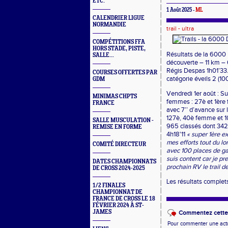
ETC.
1 Août 2025 -
ML
CALENDRIER LIGUE
NORMANDIE
trail - ultra
COMPÉTITIONS FFA
HORS STADE, PISTE,
Résultats de la 6000 D 
SALLE...
découverte – 11 km –
Régis Despas 1h01’33. S
COURSES OFFERTES PAR
catégorie éveils 2 (10
GDM
Vendredi 1er août : S
MINIMAS CHPTS
femmes : 27è et 1ère
FRANCE
avec 7’’ d’avance sur l
127è, 40è femme et 1
SALLE MUSCULATION -
965 classés dont 342
REMISE EN FORME
4h18'11
« super 1ère e
mes efforts tout du lo
COMITÉ DIRECTEUR
avec 100 places de ga
suis content car je pr
DATES CHAMPIONNATS
prochain RV le trail 
DE CROSS 2024-2025
Les résultats complet
1/2 FINALES
CHAMPIONNAT DE
FRANCE DE CROSS LE 18
FÉVRIER 2024 À ST-
JAMES
Commentez cette 
Pour commenter une actual