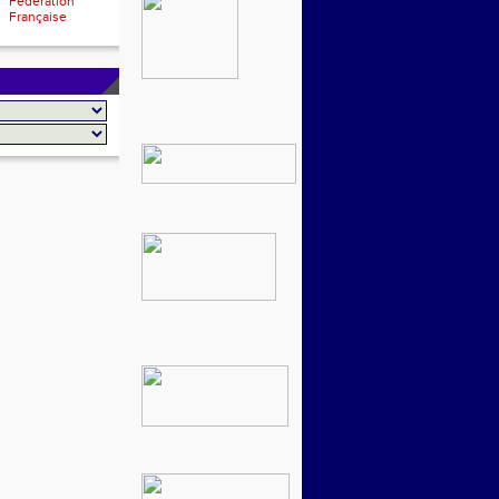
Fédération
Française