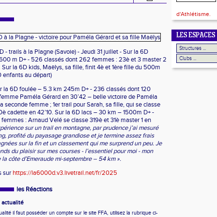
d'Athlétisme.
LES ESPACES
- trails à la Plagne (Savoie) - Jeudi 31 juillet - Sur la 6D
 600 m D+ - 526 classés dont 262 femmes : 23è et 3 master 2
ur la 6D kids, Maëlys, sa fille, finit 4è et 1ère fille du 500m
0 enfants au départ)
ur la 6D foulée – 5.3 km 245m D+ - 236 classés dont 120
 femme Paméla Gérard en 30’42 – belle victoire de Paméla
a seconde femme ; 1er trail pour Sarah, sa fille, qui se classe
0è cadette en 42’10. Sur la 6D lacs – 30 km – 1500m D+ -
 femmes : Arnaud Velé se classe 319è et 31è master 1 en
xpérience sur un trail en montagne, par prudence j’ai mesuré
ng, profité du payasage grandiose et je termine assez frais
gnées sur la fin et un classement qui me surprend un peu. Je
ends du plaisir sur mes courses - l’essentiel pour moi - mon
de la côte d’Emeraude mi-septembre – 54 km ».
s sur
https://la6000d.v3.livetrail.net/fr/2025
les Réactions
actualité
ité il faut posséder un compte sur le site FFA, utilisez la rubrique ci-