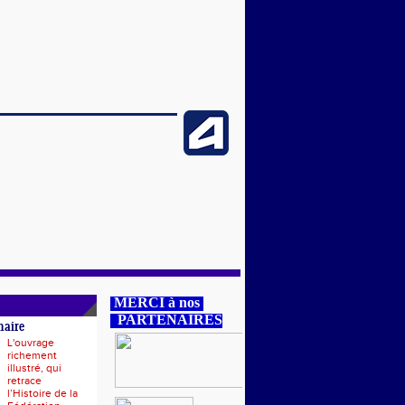
MERCI à nos
PARTENAIRES
naire
L'ouvrage
richement
illustré, qui
retrace
l’Histoire de la