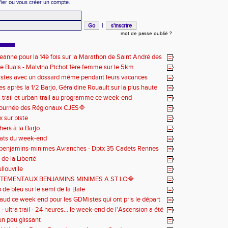
fier ou vous créer un compte.
|
mot de passe oublié ?
eanne pour la 14è fois sur la Marathon de Saint André des
e Buais - Malvina Pichot 1ère femme sur le 5km
stes avec un dossard même pendant leurs vacances
s après la 1/2 Barjo, Géraldine Rouault sur la plus haute
 podium du Trail de l'Ange Michel
 , trail et urban-trail au programme ce week-end
ournée des Régionaux CJES🔷️
 sur piste
hers à la Barjo...
tats du week-end
 benjamins-minimes Avranches - Dptx 35 Cadets Rennes
de la Liberté
ullouville
TEMENTAUX BENJAMINS MINIMES A ST LO️🔷️
de bleu sur le semi de la Baie
 chaud ce week end pour les GDMistes qui ont pris le départ
itions
 - ultra trail - 24 heures... le week-end de l'Ascension a été
émotions
n peu glissant