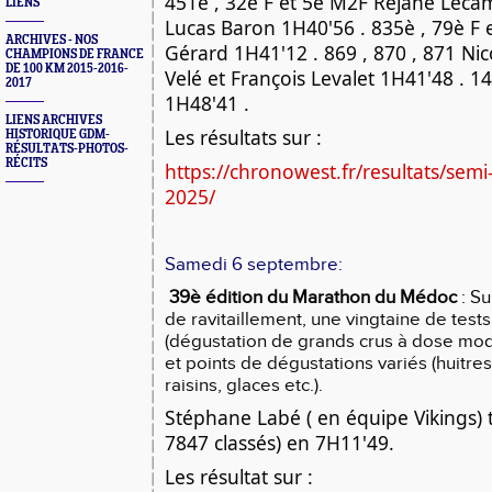
451è , 32è F et 5è M2F Réjane Leca
LIENS
Lucas Baron 1H40'56 . 835è , 79è F
ARCHIVES - NOS
Gérard 1H41'12 . 869 , 870 , 871 Ni
CHAMPIONS DE FRANCE
DE 100 KM 2015-2016-
Velé et François Levalet 1H41'48 . 1
2017
1H48'41 .
LIENS ARCHIVES
Les résultats sur :
HISTORIQUE GDM-
RÉSULTATS-PHOTOS-
RÉCITS
https://chronowest.fr/resultats/semi
2025/
Samedi 6 septembre:
39è édition du Marathon du Médoc
: S
de ravitaillement, une vingtaine de tests
(dégustation de grands crus à dose mod
et points de dégustations variés (huitre
raisins, glaces etc.).
Stéphane Labé ( en équipe Vikings) 
7847 classés) en 7H11'49.
Les résultat sur :