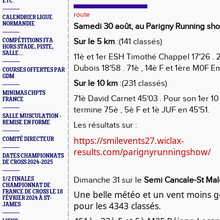
ETC.
route
CALENDRIER LIGUE
NORMANDIE
Samedi 30 août, au Parigny Running sh
Sur le 5 km
:(141 classés)
COMPÉTITIONS FFA
HORS STADE, PISTE,
SALLE...
11è et 1er ESH Timothé Chappel 17'26 .
Dubois 18'58 . 71è , 14è F et 1ère M0F 
COURSES OFFERTES PAR
GDM
Sur le 10 km
:(231 classés)
MINIMAS CHPTS
71è David Carnet 45'03 . Pour son 1er 10
FRANCE
termine 75è , 5è F et 1è JUF en 45'51.
SALLE MUSCULATION -
REMISE EN FORME
Les résultats sur :
https://smilevents27.wiclax-
COMITÉ DIRECTEUR
results.com/parignyrunningshow/
DATES CHAMPIONNATS
DE CROSS 2024-2025
Dimanche 31 sur le
Semi Cancale-St Mal
1/2 FINALES
CHAMPIONNAT DE
FRANCE DE CROSS LE 18
Une belle météo et un vent moins 
FÉVRIER 2024 À ST-
pour les 4343 classés.
JAMES