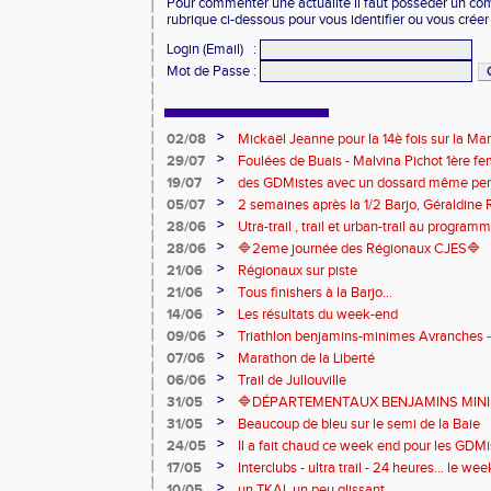
Pour commenter une actualité il faut posséder un compt
rubrique ci-dessous pour vous identifier ou vous crée
Login (Email)
:
Mot de Passe
:
>
02/08
Mickaël Jeanne pour la 14è fois sur la M
Eaux
>
29/07
Foulées de Buais - Malvina Pichot 1ère f
>
19/07
des GDMistes avec un dossard même pen
>
05/07
2 semaines après la 1/2 Barjo, Géraldine R
marche du podium du Trail de l'Ange Mic
>
28/06
Utra-trail , trail et urban-trail au progr
>
28/06
🔷️2eme journée des Régionaux CJES🔷️
>
21/06
Régionaux sur piste
>
21/06
Tous finishers à la Barjo...
>
14/06
Les résultats du week-end
>
09/06
Triathlon benjamins-minimes Avranches 
>
07/06
Marathon de la Liberté
>
06/06
Trail de Jullouville
>
31/05
🔷DÉPARTEMENTAUX BENJAMINS MINIME
>
31/05
Beaucoup de bleu sur le semi de la Baie
>
24/05
Il a fait chaud ce week end pour les GDMis
de compétitions
>
17/05
Interclubs - ultra trail - 24 heures... le w
riche en émotions
>
10/05
un TKAL un peu glissant