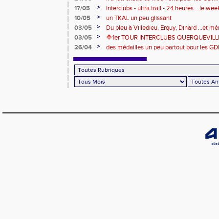
de compétitions
>
17/05
Interclubs - ultra trail - 24 heures... le w
riche en émotions
>
10/05
un TKAL un peu glissant
>
03/05
Du bleu à Villedieu, Erquy, Dinard ...et 
>
03/05
🔷️1er TOUR INTERCLUBS QUERQUEVILLE
>
26/04
des médailles un peu partout pour les GD
Londres