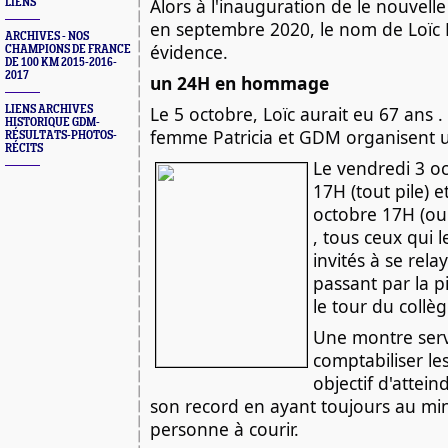
Alors à l'inauguration de le nouvelle
LIENS
en septembre 2020, le nom de Loïc
ARCHIVES - NOS
évidence.
CHAMPIONS DE FRANCE
DE 100 KM 2015-2016-
2017
un 24H en hommage
Le 5 octobre, Loïc aurait eu 67 ans .
LIENS ARCHIVES
HISTORIQUE GDM-
femme Patricia et GDM organisent 
RÉSULTATS-PHOTOS-
RÉCITS
Le vendredi 3 oc
17H (tout pile) 
octobre 17H (ou
, tous ceux qui 
invités à se rela
passant par la pi
le tour du collèg
Une montre servi
comptabiliser l
objectif d'attei
son record en ayant toujours au m
personne à courir.