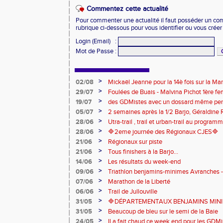
Commentez cette actualité
Pour commenter une actualité il faut posséder un compt
rubrique ci-dessous pour vous identifier ou vous crée
Login (Email)
:
Mot de Passe
:
>
02/08
Mickaël Jeanne pour la 14è fois sur la M
Eaux
>
29/07
Foulées de Buais - Malvina Pichot 1ère f
>
19/07
des GDMistes avec un dossard même pen
>
05/07
2 semaines après la 1/2 Barjo, Géraldine R
marche du podium du Trail de l'Ange Mic
>
28/06
Utra-trail , trail et urban-trail au progr
>
28/06
🔷️2eme journée des Régionaux CJES🔷️
>
21/06
Régionaux sur piste
>
21/06
Tous finishers à la Barjo...
>
14/06
Les résultats du week-end
>
09/06
Triathlon benjamins-minimes Avranches 
>
07/06
Marathon de la Liberté
>
06/06
Trail de Jullouville
>
31/05
🔷DÉPARTEMENTAUX BENJAMINS MINIME
>
31/05
Beaucoup de bleu sur le semi de la Baie
>
24/05
Il a fait chaud ce week end pour les GDMis