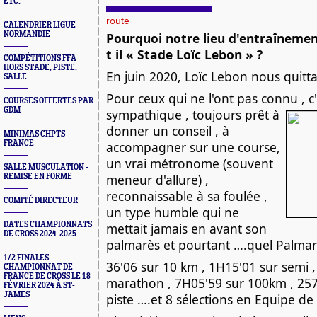
ETC.
route
CALENDRIER LIGUE
NORMANDIE
Pourquoi notre lieu d'entraînement
t il « Stade Loïc Lebon » ?
COMPÉTITIONS FFA
HORS STADE, PISTE,
En juin 2020, Loïc Lebon nous quittai
SALLE...
Pour ceux qui ne l'ont pas connu , c'
COURSES OFFERTES PAR
GDM
sympathique ,
toujours prêt à
donner un conseil , à
MINIMAS CHPTS
FRANCE
accompagner sur une course,
un vrai métronome (souvent
SALLE MUSCULATION -
meneur d'allure) ,
REMISE EN FORME
reconnaissable à sa foulée ,
COMITÉ DIRECTEUR
un type humble qui ne
DATES CHAMPIONNATS
mettait jamais en avant son
DE CROSS 2024-2025
palmarès et pourtant ….quel Palmarè
1/2 FINALES
36'06 sur 10 km , 1H15'01 sur semi 
CHAMPIONNAT DE
FRANCE DE CROSS LE 18
marathon , 7H05'59 sur 100km , 25
FÉVRIER 2024 À ST-
JAMES
piste ….et 8 sélections en Equipe de