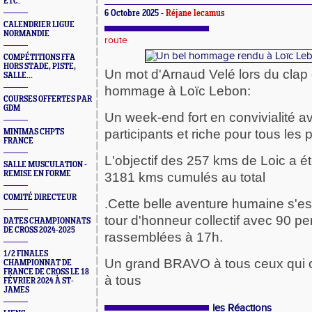
ETC.
6 Octobre 2025 -
Réjane lecamus
CALENDRIER LIGUE
NORMANDIE
route
COMPÉTITIONS FFA
HORS STADE, PISTE,
Un mot d'Arnaud Velé lors du clap
SALLE...
hommage à Loïc Lebon:
COURSES OFFERTES PAR
GDM
Un week-end fort en convivialité a
participants et riche pour tous les
MINIMAS CHPTS
FRANCE
L'objectif des 257 kms de Loic a été
SALLE MUSCULATION -
REMISE EN FORME
3181 kms cumulés au total
COMITÉ DIRECTEUR
.Cette belle aventure humaine s'es
tour d'honneur collectif avec 90 p
DATES CHAMPIONNATS
DE CROSS 2024-2025
rassemblées à 17h.
1/2 FINALES
Un grand BRAVO à tous ceux qui 
CHAMPIONNAT DE
FRANCE DE CROSS LE 18
à tous
FÉVRIER 2024 À ST-
JAMES
les Réactions