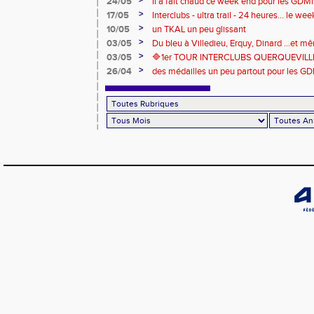
>
24/05
Il a fait chaud ce week end pour les GDMis
de compétitions
>
17/05
Interclubs - ultra trail - 24 heures... le w
riche en émotions
>
10/05
un TKAL un peu glissant
>
03/05
Du bleu à Villedieu, Erquy, Dinard ...et 
>
03/05
🔷️1er TOUR INTERCLUBS QUERQUEVILLE
>
26/04
des médailles un peu partout pour les GD
Londres