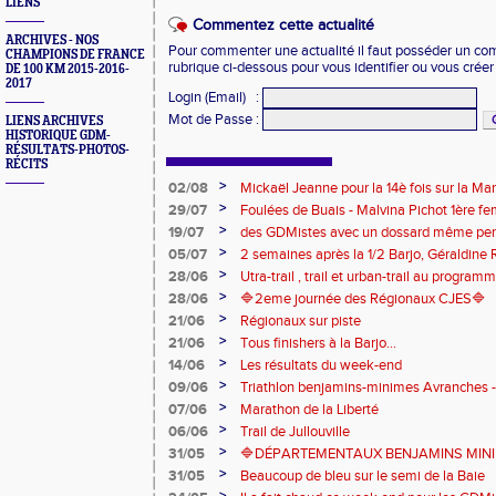
LIENS
Commentez cette actualité
ARCHIVES - NOS
Pour commenter une actualité il faut posséder un compt
CHAMPIONS DE FRANCE
rubrique ci-dessous pour vous identifier ou vous crée
DE 100 KM 2015-2016-
2017
Login (Email)
:
Mot de Passe
:
LIENS ARCHIVES
HISTORIQUE GDM-
RÉSULTATS-PHOTOS-
RÉCITS
>
02/08
Mickaël Jeanne pour la 14è fois sur la M
Eaux
>
29/07
Foulées de Buais - Malvina Pichot 1ère f
>
19/07
des GDMistes avec un dossard même pen
>
05/07
2 semaines après la 1/2 Barjo, Géraldine R
marche du podium du Trail de l'Ange Mic
>
28/06
Utra-trail , trail et urban-trail au progr
>
28/06
🔷️2eme journée des Régionaux CJES🔷️
>
21/06
Régionaux sur piste
>
21/06
Tous finishers à la Barjo...
>
14/06
Les résultats du week-end
>
09/06
Triathlon benjamins-minimes Avranches 
>
07/06
Marathon de la Liberté
>
06/06
Trail de Jullouville
>
31/05
🔷DÉPARTEMENTAUX BENJAMINS MINIME
>
31/05
Beaucoup de bleu sur le semi de la Baie