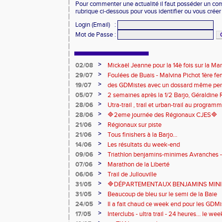
Pour commenter une actualité il faut posséder un compt
rubrique ci-dessous pour vous identifier ou vous crée
Login (Email)
:
Mot de Passe
:
>
02/08
Mickaël Jeanne pour la 14è fois sur la M
Eaux
>
29/07
Foulées de Buais - Malvina Pichot 1ère f
>
19/07
des GDMistes avec un dossard même pen
>
05/07
2 semaines après la 1/2 Barjo, Géraldine R
marche du podium du Trail de l'Ange Mic
>
28/06
Utra-trail , trail et urban-trail au progr
>
28/06
🔷️2eme journée des Régionaux CJES🔷️
>
21/06
Régionaux sur piste
>
21/06
Tous finishers à la Barjo...
>
14/06
Les résultats du week-end
>
09/06
Triathlon benjamins-minimes Avranches 
>
07/06
Marathon de la Liberté
>
06/06
Trail de Jullouville
>
31/05
🔷DÉPARTEMENTAUX BENJAMINS MINIME
>
31/05
Beaucoup de bleu sur le semi de la Baie
>
24/05
Il a fait chaud ce week end pour les GDMis
de compétitions
>
17/05
Interclubs - ultra trail - 24 heures... le w