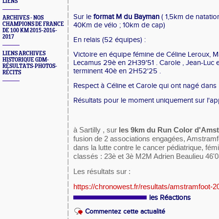
LIENS
Sur le
format M du Bayman
( 1,5km de natatio
ARCHIVES - NOS
CHAMPIONS DE FRANCE
40Km de vélo ; 10km de cap)
DE 100 KM 2015-2016-
2017
En relais (52 équipes) :
LIENS ARCHIVES
Victoire en équipe fémine de Céline Leroux, M
HISTORIQUE GDM-
Lecamus 29è en 2H39'51 . Carole , Jean-Luc 
RÉSULTATS-PHOTOS-
terminent 40è en 2H52'25 .
RÉCITS
Respect à Céline et Carole qui ont nagé dans
Résultats pour le moment uniquement sur l'a
à Sartilly , sur
les 9km du Run Color d'Ams
fusion de 2 associations engagées, Amstram
dans la lutte contre le cancer pédiatrique, fém
classés : 23è et 3è M2M Adrien Beaulieu 46'
Les résultats sur :
https://chronowest.fr/resultats/amstramfoot-2
les Réactions
Commentez cette actualité