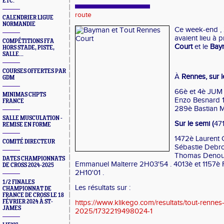
ETC.
route
CALENDRIER LIGUE
NORMANDIE
Ce week-end , 
avaient lieu à p
COMPÉTITIONS FFA
Court
et le
Bay
HORS STADE, PISTE,
SALLE...
COURSES OFFERTES PAR
À
Rennes, sur 
GDM
66è et 4è JUM E
MINIMAS CHPTS
Enzo Besnard 17'
FRANCE
289è Bastian M
SALLE MUSCULATION -
Sur le semi (
471
REMISE EN FORME
1472è Laurent 
COMITÉ DIRECTEUR
Sébastie Debro
Thomas Denoua
DATES CHAMPIONNATS
Emmanuel Malterre 2H03'54 . 4013è et 1157è 
DE CROSS 2024-2025
2H10'01 .
1/2 FINALES
Les résultats sur :
CHAMPIONNAT DE
FRANCE DE CROSS LE 18
FÉVRIER 2024 À ST-
https://www.klikego.com/resultats/tout-rennes
JAMES
2025/1732219498024-1