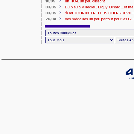
riche en émotions
>
10/05
un TKAL un peu glissant
>
03/05
Du bleu à Villedieu, Erquy, Dinard ...et 
>
03/05
🔷️1er TOUR INTERCLUBS QUERQUEVILLE
>
26/04
des médailles un peu partout pour les GD
Londres