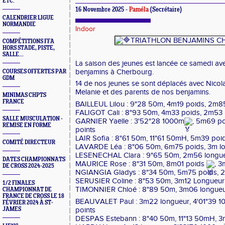
ETC.
16 Novembre 2025 -
Paméla
(Secrétaire)
CALENDRIER LIGUE
NORMANDIE
Indoor
COMPÉTITIONS FFA
HORS STADE, PISTE,
SALLE...
La saison des jeunes est lancée ce samedi avec
benjamins à Cherbourg.
COURSES OFFERTES PAR
GDM
14 de nos jeunes se sont déplacés avec Nicola
Melanie et des parents de nos benjamins.
MINIMAS CHPTS
FRANCE
BAILLEUL Lilou : 9"28 50m, 4m19 poids, 2m85
FALIGOT Cali : 8"93 50m, 4m33 poids, 2m53 
SALLE MUSCULATION -
GARNIER Yaëlle : 3'52"28 1000m
, 5m69 po
REMISE EN FORME
points
LAIR Sofia : 8"61 50m, 11"61 50mH, 5m39 poid
COMITÉ DIRECTEUR
LAVARDE Léa : 8"06 50m, 6m75 poids, 3m lo
LESENECHAL Clara : 9"65 50m, 2m56 longueu
DATES CHAMPIONNATS
MAURICE Rose : 8"31 50m, 8m01 poids
, 3
DE CROSS 2024-2025
NGIANGIA Gladys : 8"34 50m, 5m75 poids, 2
SERUSIER Coline : 8"53 50m, 3m12 Longueur,
1/2 FINALES
TIMONNIER Chloé : 8"89 50m, 3m06 longueur
CHAMPIONNAT DE
FRANCE DE CROSS LE 18
BEAUVALET Paul : 3m22 longueur, 4'01"39 1
FÉVRIER 2024 À ST-
points
JAMES
DESPAS Estebann : 8"40 50m, 11"13 50mH, 3m