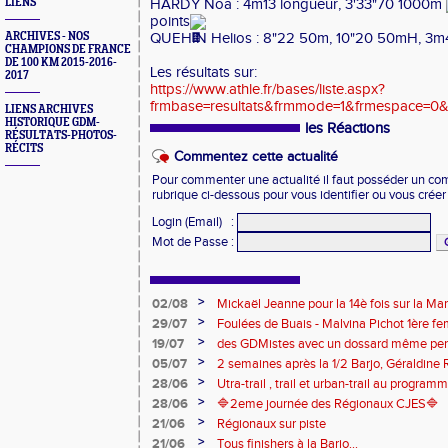
HARDY Noa : 4m13 longueur, 3'33"70 1000m
LIENS
points
ARCHIVES - NOS
QUEHIN Helios : 8"22 50m, 10"20 50mH, 3m4
CHAMPIONS DE FRANCE
DE 100 KM 2015-2016-
Les résultats sur:
2017
https://www.athle.fr/bases/liste.aspx?
frmbase=resultats&frmmode=1&frmespace=0&
LIENS ARCHIVES
HISTORIQUE GDM-
les Réactions
RÉSULTATS-PHOTOS-
RÉCITS
Commentez cette actualité
Pour commenter une actualité il faut posséder un compt
rubrique ci-dessous pour vous identifier ou vous crée
Login (Email)
:
Mot de Passe
:
>
02/08
Mickaël Jeanne pour la 14è fois sur la M
Eaux
>
29/07
Foulées de Buais - Malvina Pichot 1ère f
>
19/07
des GDMistes avec un dossard même pen
>
05/07
2 semaines après la 1/2 Barjo, Géraldine R
marche du podium du Trail de l'Ange Mic
>
28/06
Utra-trail , trail et urban-trail au progr
>
28/06
🔷️2eme journée des Régionaux CJES🔷️
>
21/06
Régionaux sur piste
>
21/06
Tous finishers à la Barjo...