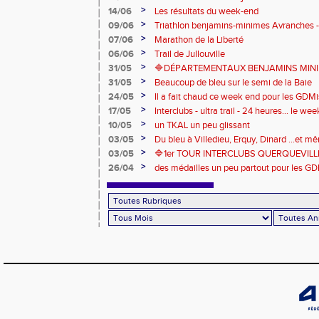
>
14/06
Les résultats du week-end
>
09/06
Triathlon benjamins-minimes Avranches 
>
07/06
Marathon de la Liberté
>
06/06
Trail de Jullouville
>
31/05
🔷DÉPARTEMENTAUX BENJAMINS MINIME
>
31/05
Beaucoup de bleu sur le semi de la Baie
>
24/05
Il a fait chaud ce week end pour les GDMis
de compétitions
>
17/05
Interclubs - ultra trail - 24 heures... le w
riche en émotions
>
10/05
un TKAL un peu glissant
>
03/05
Du bleu à Villedieu, Erquy, Dinard ...et 
>
03/05
🔷️1er TOUR INTERCLUBS QUERQUEVILLE
>
26/04
des médailles un peu partout pour les GD
Londres