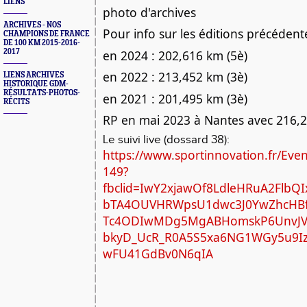
LIENS
photo d'archives
ARCHIVES - NOS
Pour info sur les éditions précédente
CHAMPIONS DE FRANCE
DE 100 KM 2015-2016-
en 2024 : 202,616 km (5è)
2017
en 2022 : 213,452 km (3è)
LIENS ARCHIVES
HISTORIQUE GDM-
RÉSULTATS-PHOTOS-
en 2021 : 201,495 km (3è)
RÉCITS
RP en mai 2023 à Nantes avec 216,
Le suivi live (dossard 38):
https://www.sportinnovation.fr/Eve
149?
fbclid=IwY2xjawOf8LdleHRuA2FlbQ
bTA4OUVHRWpsU1dwc3J0YwZhcH
Tc4ODIwMDg5MgABHomskP6UnvJV
bkyD_UcR_R0A5S5xa6NG1WGy5u9Iz
wFU41GdBv0N6qIA