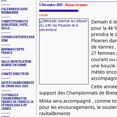
ETC.
5 Décembre 2025 -
Réjane lecamus
CALENDRIER LIGUE
NORMANDIE
route
Demain 6 dé
COMPÉTITIONS FFA
HORS STADE, PISTE,
pour la 4è f
SALLE...
prendra le 
COURSES OFFERTES PAR
Ploeren dan
GDM
de Vannes .
MINIMAS CHPTS
27 femmes
FRANCE
courant ou 
SALLE MUSCULATION -
une boucle
REMISE EN FORME
météo encor
COMITÉ DIRECTEUR
accompagner
DATES CHAMPIONNATS
Cette année
DE CROSS 2024-2025
support des Championnats de Bret
1/2 FINALES
CHAMPIONNAT DE
Micka sera accompagné , comme to
FRANCE DE CROSS LE 18
FÉVRIER 2024 À ST-
pour les encouragements, le soutien
JAMES
ravitaillements