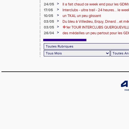
>
24/05
Il a fait chaud ce week end pour les GDMis
de compétitions
>
17/05
Interclubs - ultra trail - 24 heures... le w
riche en émotions
>
10/05
un TKAL un peu glissant
>
03/05
Du bleu à Villedieu, Erquy, Dinard ...et 
>
03/05
🔷️1er TOUR INTERCLUBS QUERQUEVILLE
>
26/04
des médailles un peu partout pour les GD
Londres