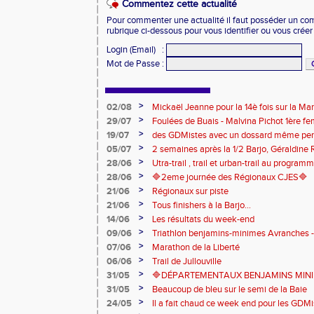
Commentez cette actualité
Pour commenter une actualité il faut posséder un compt
rubrique ci-dessous pour vous identifier ou vous crée
Login (Email)
:
Mot de Passe
:
>
02/08
Mickaël Jeanne pour la 14è fois sur la M
Eaux
>
29/07
Foulées de Buais - Malvina Pichot 1ère f
>
19/07
des GDMistes avec un dossard même pen
>
05/07
2 semaines après la 1/2 Barjo, Géraldine R
marche du podium du Trail de l'Ange Mic
>
28/06
Utra-trail , trail et urban-trail au progr
>
28/06
🔷️2eme journée des Régionaux CJES🔷️
>
21/06
Régionaux sur piste
>
21/06
Tous finishers à la Barjo...
>
14/06
Les résultats du week-end
>
09/06
Triathlon benjamins-minimes Avranches 
>
07/06
Marathon de la Liberté
>
06/06
Trail de Jullouville
>
31/05
🔷DÉPARTEMENTAUX BENJAMINS MINIME
>
31/05
Beaucoup de bleu sur le semi de la Baie
>
24/05
Il a fait chaud ce week end pour les GDMis