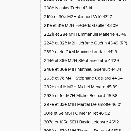
208è Nicolas Tréhu 43'14
210è et 30è M2H Arnaud Velé 43'17
211è et 31è M2H Frédéric Gautier 43'09
222è et 28è M1H Emmanuel Malterre 43'46
224è et 32è M2H Jérôme Guérin 43'49 (RP)
239è et 4è CAM Maxime Landais 44'19
244è et 36è M2H Stéphane Labé 44'29
246è et 30è M1H Mathieu Guérault 44'34
263è et 7è M4H Stéphane Cotillard 44'54
282è et 41è M2H Michel Ménard 45'39
293è et 1er M7H Michel Besnard 45'58
297è et 33è M1H Martial Delamotte 46'01
301è et 5è M5H Olivier Millet 46'02
307è et 105è SEH Basile Lefebvre 46'12
309è et 37è M1H Thomas Denoual 46'16