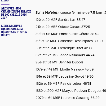
LIENS
ARCHIVES - NOS
CHAMPIONS DE FRANCE
Sur la No'elles
( course féminine de 7,5 km) . 
DE 100 KM 2015-2016-
2017
12è et 2è M2F Sandra Lair 35'47
LIENS ARCHIVES
21è et 2è M5F Odette Caraes 37'25
HISTORIQUE GDM-
RÉSULTATS-PHOTOS-
30è et 6è M0F Emmanuelle Gérard 38'52
RÉCITS
41è et 2è M6F Catherine Desaintjores 39'50
59è et 1è M4F Frédérique Bizet 41'33
82è et 12è M0F Anne Raimbaud 44'24
95è et 13è M1F Jennifer Dubois
107è et 14è M1F Elodie Mainguy 45'59
161è et 3è M7F Jaqueline Guyot 49'30
162è et 5è M5F Patricia Lebon 49'31
163è et 20è M2F Maryse Podevin-Dauguet 49
207è et 6è M6F Laurence Castaing 56'29