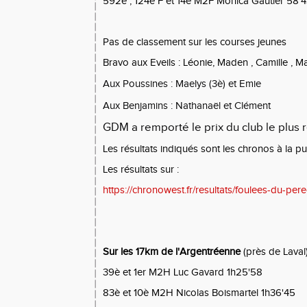
592è , 124è F et 14è M2F Monica Gautier 58'
Pas de classement sur les courses jeunes
Bravo aux Eveils : Léonie, Maden , Camille , M
Aux Poussines : Maelys (3è) et Emie
Aux Benjamins : Nathanaël et Clément
GDM a remporté le prix du club le plus
Les résultats indiqués sont les chronos à la p
Les résultats sur :
https://chronowest.fr/resultats/foulees-du-pere
Sur les 17km de l'Argentréenne
(près de Laval
39è et 1er M2H Luc Gavard 1h25'58
83è et 10è M2H Nicolas Boismartel 1h36'45