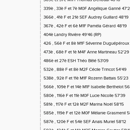
339è , 33è F et 7è M0F Angélique Ganné 47'2
366è , 41è F et 21è SEF Audrey Guillard 48'19
367è , 42è F et 6è M1F Paméla Gérard 48'19
404è Landry Rivière 49'46 (RP)
426 , 56è F et 8è M1F Séverine Duguépéroux
473è , 68è F et 1è M4F Anne Martineau 52'29
486è et 27è ESH Théo Bêlé 53'09
532è , 88è F et 8è M2F Cécile Trincot 54'49
538è , 92è F et 11è M1F Rozenn Battais 55'23
566è , 109è F et 14è M1F Isabelle Berthelot 56
580è , 116è F et 11è M0F Lucie Nicolle 57'39
581è , 117è F et 12è M2F Marina Noël 58'15
585è , 119è F et 12è M0F Mélanie Grasmenil 
587è , 120è F et 54è SEF Anaïs Muriel 58'12