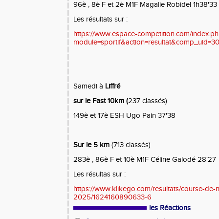
96è , 8è F et 2è M1F Magalie Robidel 1h38'33
Les résultats sur :
https://www.espace-competition.com/index.p
module=sportif&action=resultat&comp_uid=
Samedi à
Liffré
sur le Fast 10km (
237 classés)
149è et 17è ESH Ugo Pain 37'38
Sur le 5 km
(713 classés)
283è , 86è F et 10è M1F Céline Galodé 28'27
Les résultas sur :
https://www.klikego.com/resultats/course-de-n
2025/1624160890633-6
les Réactions