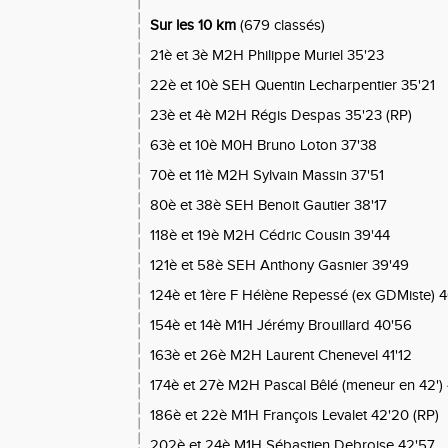
Sur les 10 km
(679 classés)
21è et 3è M2H Philippe Muriel 35'23
22è et 10è SEH Quentin Lecharpentier 35'21
23è et 4è M2H Régis Despas 35'23 (RP)
63è et 10è M0H Bruno Loton 37'38
70è et 11è M2H Sylvain Massin 37'51
80è et 38è SEH Benoit Gautier 38'17
118è et 19è M2H Cédric Cousin 39'44
121è et 58è SEH Anthony Gasnier 39'49
124è et 1ère F Hélène Repessé (ex GDMiste) 4
154è et 14è M1H Jérémy Brouillard 40'56
163è et 26è M2H Laurent Chenevel 41'12
174è et 27è M2H Pascal Bêlé (meneur en 42') 
186è et 22è M1H François Levalet 42'20 (RP)
202è et 24è M1H Sébastien Debroise 42'57