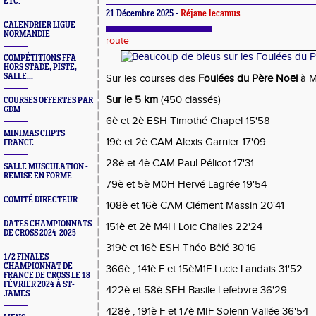
ETC.
21 Décembre 2025 -
Réjane lecamus
CALENDRIER LIGUE
NORMANDIE
route
COMPÉTITIONS FFA
HORS STADE, PISTE,
SALLE...
Sur les courses des
Foulées du Père Noël
à M
Sur le 5 km
(450 classés)
COURSES OFFERTES PAR
GDM
6è et 2è ESH Timothé Chapel 15'58
MINIMAS CHPTS
19è et 2è CAM Alexis Garnier 17'09
FRANCE
28è et 4è CAM Paul Pélicot 17'31
SALLE MUSCULATION -
REMISE EN FORME
79è et 5è M0H Hervé Lagrée 19'54
COMITÉ DIRECTEUR
108è et 16è CAM Clément Massin 20'41
DATES CHAMPIONNATS
151è et 2è M4H Loïc Challes 22'24
DE CROSS 2024-2025
319è et 16è ESH Théo Bêlé 30'16
1/2 FINALES
CHAMPIONNAT DE
366è , 141è F et 15èM1F Lucie Landais 31'52
FRANCE DE CROSS LE 18
FÉVRIER 2024 À ST-
422è et 58è SEH Basile Lefebvre 36'29
JAMES
428è , 191è F et 17è MIF Solenn Vallée 36'54