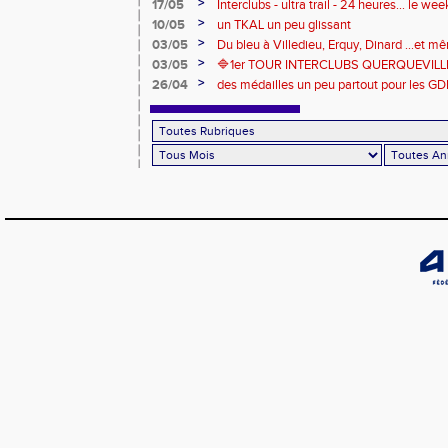
de compétitions
>
17/05
Interclubs - ultra trail - 24 heures... le w
riche en émotions
>
10/05
un TKAL un peu glissant
>
03/05
Du bleu à Villedieu, Erquy, Dinard ...et 
>
03/05
🔷️1er TOUR INTERCLUBS QUERQUEVILLE
>
26/04
des médailles un peu partout pour les GD
Londres