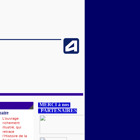
MERCI à nos
PARTENAIRES
naire
L'ouvrage
richement
illustré, qui
retrace
l’Histoire de la