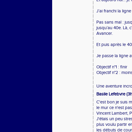
J’ai franchi la ligne
Pas sans mal : jus
jusqu’au 40e. Là, c
Avancer.
Et puis après le 40
Je passe la ligne 
Objectif n°1 : finir
Objectif n°2 : moin
Une aventure incro
Basile Lefebvre (3
C'est bon je suis m
le mur ce n'est pa
Vincent Lambert, P
J'étais un peu str
plus voulu partir 
les débuts de cours