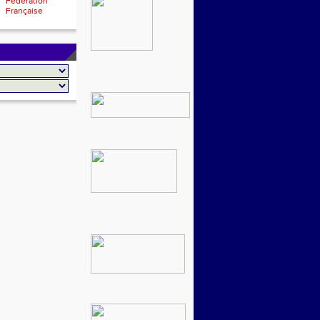
Fédération
Française