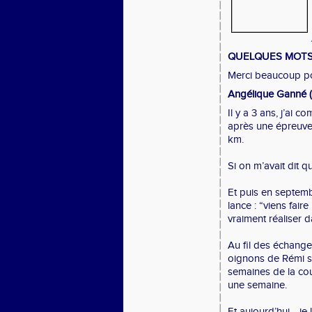
QUELQUES MOTS
Merci beaucoup p
Angélique Ganné (
Il y a 3 ans, j’ai 
après une épreuve 
km.
Si on m’avait dit q
Et puis en septemb
lance : “viens fair
vraiment réaliser 
Au fil des échange
oignons de Rémi su
semaines de la cou
une semaine.
Et aujourd’hui… je l’