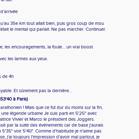
 d’arrivée
qu’au 35e km tout allait bien, puis gros coup de mou
’était le mental qui parlait. Ne pas marcher. Continuer.
e, les encouragements, la foule… un vrai boost ️
avec les larmes aux yeux.
s de 4h
yable. Et sûrement pas la dernière…
h53'40 à Paris)
arathonien ! Mais que ce fut dur du moins sur la fin,
s une légende urbaine Je suis parti en 5'25" avec
atrice Vivier et Marco le président des Joggers.
essé par la suite des événements car de base j'aurais
en 5'35" voir 5'40". Comme d'habitude je n'aime pas
e, j'ai toujours l'impression d'avoir mal partout, je