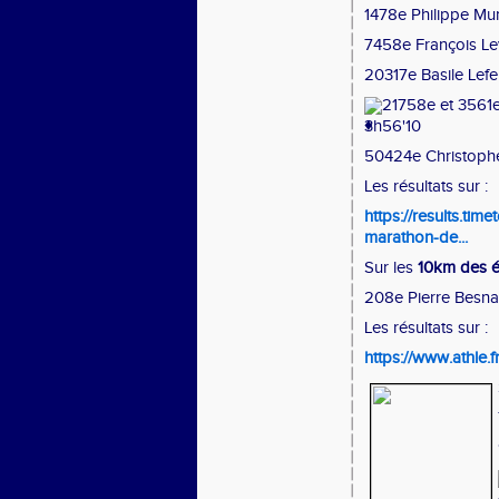
1478e Philippe Mur
7458e François Le
20317e Basile Lef
21758e et 3561
3h56'10
50424e Christoph
Les résultats sur :
https://results.tim
marathon-de...
Sur les
10km des é
208e Pierre Besna
Les résultats sur :
https://www.athle.f