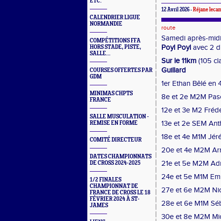
ETC.
12 Avril 2026 -
Réjane leca
CALENDRIER LIGUE
NORMANDIE
route
Samedi après-midi 
COMPÉTITIONS FFA
Poyl Poyl
avec 2 di
HORS STADE, PISTE,
SALLE...
Sur le 11km
(105 cla
Guillard
COURSES OFFERTES PAR
GDM
1er Ethan Bêlé en
MINIMAS CHPTS
8e et 2e M2M Pasc
FRANCE
12e et 3e M2 Fréd
SALLE MUSCULATION -
13e et 2e SEM Ant
REMISE EN FORME
18e et 4e M1M Jér
COMITÉ DIRECTEUR
20e et 4e M2M Ar
DATES CHAMPIONNATS
21e et 5e M2M Adr
DE CROSS 2024-2025
24e et 5e M1M Em
1/2 FINALES
CHAMPIONNAT DE
27e et 6e M2M Nic
FRANCE DE CROSS LE 18
FÉVRIER 2024 À ST-
28e et 6e M1M Séb
JAMES
30e et 8e M2M Mi