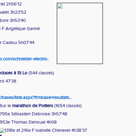
iel 2h56'12
valet 3h23'52
ebvre 3h53'40
e F Angélique Ganné
e Cadiou 5h07'44
eto.com/schneider-electric-
cluses à St Lo
(544 classés)
rd 47'38
r/bases/liste.aspx?frmbase=resultats...
Sur le
marathon de Poitiers
(1654 classés)
795e Sébastien Debroise 3h57'48
953e Thomas Denoual 4h08
1318e et 216e F Isabelle Chenevel 4h38'37