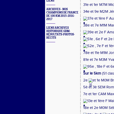
LIENS
31e et 1er M7M Mi
ARCHIVES - NOS
34e et 9e M2M Jé
CHAMPIONS DE FRANCE
DE 100 KM 2015-2016-
37e et 1ère F A
2017
38e et 7e M1M Mar
LIENS ARCHIVES
HISTORIQUE GDM-
39e et 2e F Ama
RÉSULTATS-PHOTOS-
RÉCITS
51e , 6e F et 2
52e , 7e F et 1
78e et 11e M1M Jo
81e et 7e M3M Yva
95e , 18e F et 6
Sur le 5km
(51 clas
2e
et 1e M0M B
5è et 3è SEM Roma
7e et 1er CAM Max
13e et 1ère F Ma
18e et 2e M0M Sé