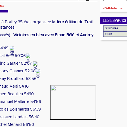
mus
d'Athlétisme.
LES ESPACES
à Poilley 35 était organisée la
1ère édition du Trail
stances.
ssés) :
Victoires en bleu avec Ethan Bêlé et Audrey
 44'49
al Bêlé 50'06
éric Gautier 52'07
hony Gasnier 52'08
émy Brouillard 53'56
naud Velé 54'10
ien Beaulieu 54'10
manuel Malterre 54'56
olas Boismartel 56'39
astien Landais 56'40
chel Ménard 56'50