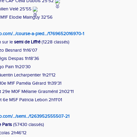
ère CAF Célia Dubois 25'52
ilien Velé 25'55
5e M1F Elodie Mainguy 32'56
o.com/.../course-a-pied.../1769652016970-1
 sur le
semi de Liffré
(1228 classés)
zo Besnard 1h16'07
gis Despas 1h18'36
go Pain 1h20'30
uentin Lecharpentier 1h21'12
 10e M1F Paméla Gérard 1h39'31
t 29e M0F Mélanie Grasménil 2h02'11
t 6e M5F Patricia Lebon 2h11'01
o.com/.../semi.../1263952555507-21
 Paris
(57430 classés)
colas 2h46'12