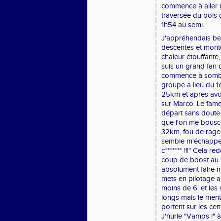
commence à aller 
traversée du bois d
1h54 au semi.
J'appréhendais be
descentes et monté
chaleur étouffante,
suis un grand fan 
commence à sombr
groupe a lieu du 1
25km et après avoi
sur Marco. Le fame
départ sans doute 
que l'on me bouscu
32km, fou de rage 
semble m'échapper 
c******* !!!" Cela
coup de boost au m
absolument faire m
mets en pilotage a
moins de 6' et les 
longs mais le ment
portent sur les cen
J'hurle "Vamos !" à