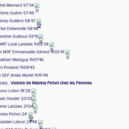
chel Besnard 57'34
rôme Guérin 57'49
udrey Guillard 58'47
tial Delamotte 58'48
ndine Guilloux 59'15
e M1F Lucie Landais 1h02'34
ère M0F Emmanuelle Gérard 1h02'41
nathan Mainguy 1h07'46
n Podevin 1h09'43
e SEF Anaïs Muriel 1h15'49
sés) .
Victoire de Malvina Pichot chez les Femmes
runo Loton 18'28
in Vautier 20'33
ime Landais 21'04
lvina Pichot 24'
bastien Lebon 24'49