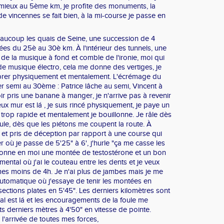
mieux au 5ème km, je profite des monuments, la
e vincennes se fait bien, à la mi-course je passe en
aucoup les quais de Seine, une succession de 4
es du 25è au 30è km. À l'intérieur des tunnels, une
 de la musique à fond et comble de l'ironie, moi qui
de musique électro, cela me donne des vertiges, je
er physiquement et mentalement. L'écrémage du
er semi au 30ème : Patrice lâche au semi, Vincent à
r pris une banane à manger, je n'arrive pas à revenir
ux mur est lá , je suis rincé physiquement, je paye un
trop rapide et mentalement je bouillonne. Je râle dès
le, dès que les piétons me coupent la route. À
et pris de déception par rapport à une course qui
où je passe de 5'25" à 6', j'hurle "ça me casse les
 redonne en moi une montée de testostérone et un bon
ental où j'ai le couteau entre les dents et je veux
es moins de 4h. Je n'ai plus de jambes mais je me
utomatique où j'essaye de tenir les montées en
sections plates en 5'45". Les derniers kilomètres sont
al est lá et les encouragements de la foule me
ts derniers mètres à 4'50" en vitesse de pointe.
 l'arrivée de toutes mes forces,