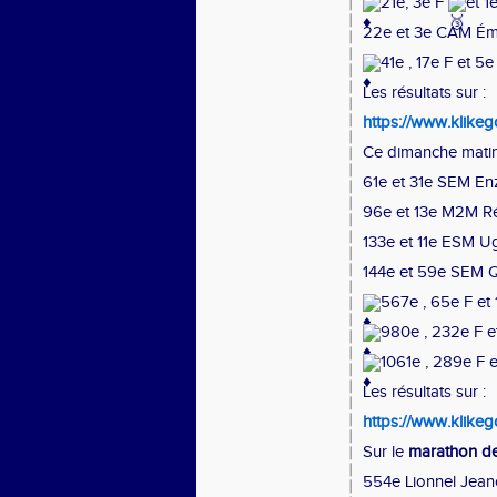
21e, 3e F
et 1
22e et 3e CAM Ém
41e , 17e F et 
Les résultats sur :
https://www.klikeg
Ce dimanche matin
61e et 31e SEM En
96e et 13e M2M Ré
133e et 11e ESM U
144e et 59e SEM Q
567e , 65e F et
980e , 232e F e
1061e , 289e F e
Les résultats sur :
https://www.klikeg
Sur le
marathon de
554e Lionnel Jean