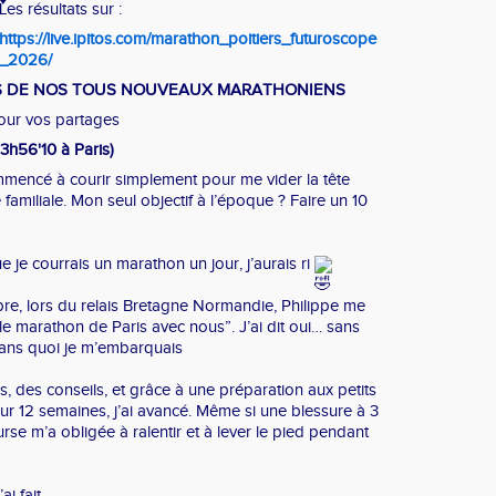
Les résultats sur :
https://live.ipitos.com/marathon_poitiers_futuroscope
_2026/
 DE NOS TOUS NOUVEAUX MARATHONIENS
our vos partages
3h56'10 à Paris)
commencé à courir simplement pour me vider la tête
familiale. Mon seul objectif à l’époque ? Faire un 10
ue je courrais un marathon un jour, j’aurais ri
re, lors du relais Bretagne Normandie, Philippe me
e le marathon de Paris avec nous”. J’ai dit oui… sans
dans quoi je m’embarquais
s, des conseils, et grâce à une préparation aux petits
r 12 semaines, j’ai avancé. Même si une blessure à 3
rse m’a obligée à ralentir et à lever le pied pendant
ai fait.