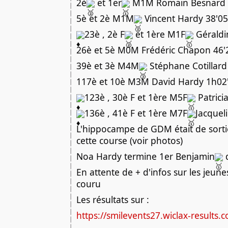
2è
et 1er
M1M Romain Besnard 
5è et 2è M1M
Vincent Hardy 38'05
23è , 2è F
et 1ère M1F
Géraldi
26è et 5è M0M Frédéric Chapon 46'
39è et 3è M4M
Stéphane Cotillard
117è et 10è M3M David Hardy 1h02
123è , 30è F et 1ère M5F
Patrici
136è , 41è F et 1ère M7F
Jacquel
L'hippocampe de GDM était de sortie
cette course (voir photos)
Noa Hardy termine 1er Benjamin
d
En attente de + d'infos sur les jeun
couru
Les résultats sur :
https://smilevents27.wiclax-results