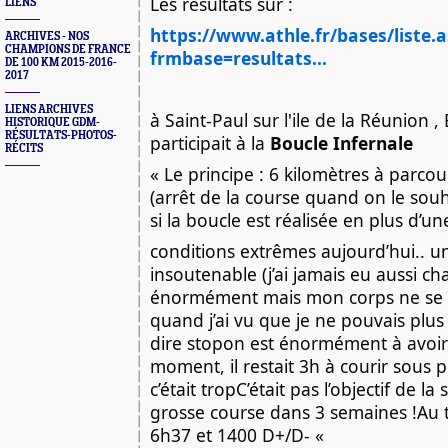
Les résultats sur :
LIENS
https://www.athle.fr/bases/liste.
ARCHIVES - NOS
CHAMPIONS DE FRANCE
frmbase=resultats...
DE 100 KM 2015-2016-
2017
LIENS ARCHIVES
à Saint-Paul sur l'ile de la Réunion 
HISTORIQUE GDM-
RÉSULTATS-PHOTOS-
participait à la
Boucle Infernale
RÉCITS
« Le principe : 6 kilomètres à parcou
(arrêt de la course quand on le souh
si la boucle est réalisée en plus d’u
conditions extrêmes aujourd’hui.. u
insoutenable (j’ai jamais eu aussi cha
énormément mais mon corps ne se r
quand j’ai vu que je ne pouvais plus 
dire stopon est énormément à avoir 
moment, il restait 3h à courir sous 
c’était tropC’était pas l’objectif de la 
grosse course dans 3 semaines !Au t
6h37 et 1400 D+/D- «