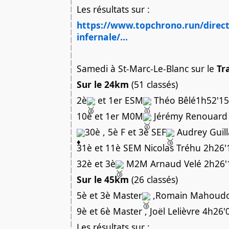
Les résultats sur :
https://www.topchrono.run/direct.
infernale/...
Samedi à St-Marc-Le-Blanc sur le
Tr
Sur le 24km
(51 classés)
2è
et 1er ESM
Théo Bêlé1h52'15
10è et 1er M0M
Jérémy Renouard
30è , 5è F et 3è SEF
Audrey Guill
31è et 11è SEM Nicolas Tréhu 2h26'
32è et 3è
M2M Arnaud Velé 2h26'
Sur le 45km
(26 classés)
5è et 3è Master
,Romain Mahoudo
9è et 6è Master , Joël Lelièvre 4h26'
Les résultats sur :