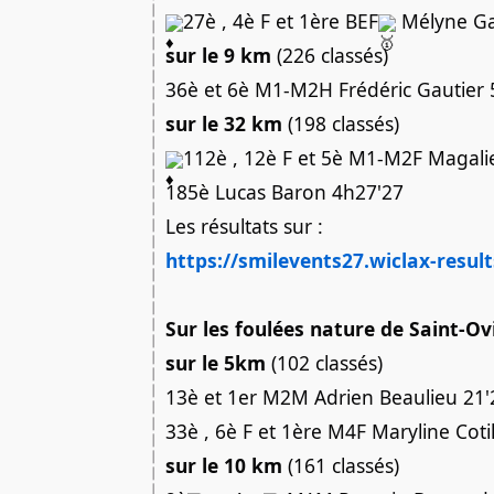
27è , 4è F et 1ère BEF
Mélyne Ga
sur le 9 km
(226 classés)
36è et 6è M1-M2H Frédéric Gautier 
sur le 32 km
(198 classés)
112è , 12è F et 5è M1-M2F Magali
185è Lucas Baron 4h27'27
Les résultats sur :
https://smilevents27.wiclax-resul
Sur les foulées nature de Saint-Ov
sur le 5km
(102 classés)
13è et 1er M2M Adrien Beaulieu 21'
33è , 6è F et 1ère M4F Maryline Coti
sur le 10 km
(161 classés)