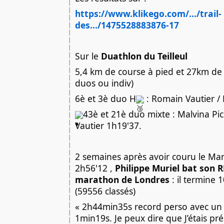
https://www.klikego.com/.../trail-
des.../1475528883876-17
Sur le
Duathlon du Teilleul
5,4 km de course à pied et 27km de v
duos ou indiv)
6è et 3è duo H
: Romain Vautier /
43è et 21è duo mixte : Malvina Pi
Vautier 1h19'37.
2 semaines après avoir couru le Ma
2h56'12 ,
Philippe Muriel bat son R
marathon de Londres
: il termine
(59556 classés)
« 2h44min35s record perso avec un n
1min19s. Je peux dire que J’étais pré