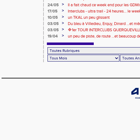
>
24/05
Il a fait chaud ce week end pour les GDMis
de compétitions
>
17/05
Interclubs - ultra trail - 24 heures... le w
riche en émotions
>
10/05
un TKAL un peu glissant
>
03/05
Du bleu à Villedieu, Erquy, Dinard ...et 
>
03/05
🔷️1er TOUR INTERCLUBS QUERQUEVILLE
>
19/04
un peu de piste, de route ...et beaucoup d
ce week end