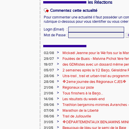
les Réactions
Commentez cette actualité
Pour commenter une actualité il faut posséder un compt
rubrique ci-dessous pour vous identifier ou vous crée
Login (Email)
:
Mot de Passe
:
>
02/08
Mickaël Jeanne pour la 14è fois sur la M
Eaux
>
29/07
Foulées de Buais - Malvina Pichot 1ère f
>
19/07
des GDMistes avec un dossard même pen
>
05/07
2 semaines après la 1/2 Barjo, Géraldine R
marche du podium du Trail de l'Ange Mic
>
28/06
Utra-trail , trail et urban-trail au progr
>
28/06
🔷️2eme journée des Régionaux CJES🔷️
>
21/06
Régionaux sur piste
>
21/06
Tous finishers à la Barjo...
>
14/06
Les résultats du week-end
>
09/06
Triathlon benjamins-minimes Avranches 
>
07/06
Marathon de la Liberté
>
06/06
Trail de Jullouville
>
31/05
🔷DÉPARTEMENTAUX BENJAMINS MINIME
>
31/05
Beaucoup de bleu sur le semi de la Baie