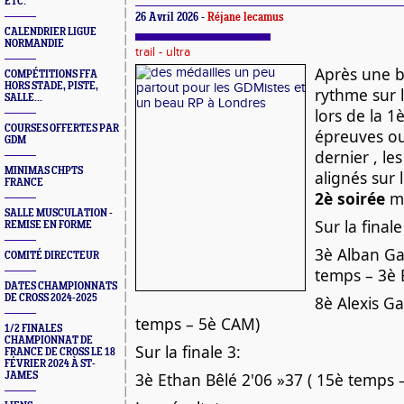
ETC.
26 Avril 2026 -
Réjane lecamus
CALENDRIER LIGUE
NORMANDIE
trail - ultra
Après une b
COMPÉTITIONS FFA
HORS STADE, PISTE,
rythme sur 
SALLE...
lors de la 1
COURSES OFFERTES PAR
épreuves ouv
GDM
dernier , le
MINIMAS CHPTS
alignés sur 
FRANCE
2è soirée
me
SALLE MUSCULATION -
Sur la finale
REMISE EN FORME
3è Alban Ga
COMITÉ DIRECTEUR
temps – 3è
DATES CHAMPIONNATS
DE CROSS 2024-2025
8è Alexis Ga
temps – 5è CAM)
1/2 FINALES
CHAMPIONNAT DE
Sur la finale 3:
FRANCE DE CROSS LE 18
FÉVRIER 2024 À ST-
3è Ethan Bêlé 2'06 »37 ( 15è temps 
JAMES