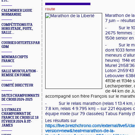
ETC.
route
CALENDRIER LIGUE
NORMANDIE
Marathon de la
7 juin – résulta
COMPÉTITIONS FFA
-          Sur l
HORS STADE, PISTE,
2675 femmes : 
SALLE...
150è senior en 
COURSES OFFERTES PAR
-          Sur l
GDM
dont 1033 femm
meneurs d’allur
MINIMAS CHPTS
heures)  114è e
FRANCE
Muriel 2h58’36
Loton 2h59’43 ;
SALLE MUSCULATION -
REMISE EN FORME
4113è et 1134è 
COMITÉ DIRECTEUR
Lecharpentier, q
de 44 km de Jul
DATES CHAMPIONNATS
accompagné son frère François sur le marath
DE CROSS 2024-2025
-          Sur le relais marathon (relais 1 13.4 km, 
7.8 km, relais 4 9.795 km) – sur 221 équipes c
1/2 FINALES
équipe mixte (sur 79 classées) Tabus Family (
CHAMPIONNAT DE
FRANCE DE CROSS LE 18
Les résultats sur 
FÉVRIER 2024 À ST-
https://live.breizhchrono.com/external/live5/cl
JAMES
version=new&heat=marathon-de-la-