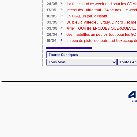
>
24/05
Il a fait chaud ce week end pour les GDMis
de compétitions
>
17/05
Interclubs - ultra trail - 24 heures... le w
riche en émotions
>
10/05
un TKAL un peu glissant
>
03/05
Du bleu à Villedieu, Erquy, Dinard ...et 
>
03/05
🔷️1er TOUR INTERCLUBS QUERQUEVILLE
>
26/04
des médailles un peu partout pour les GD
Londres
>
19/04
un peu de piste, de route ...et beaucoup d
ce week end