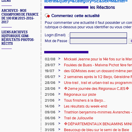
liberte&query=&category=SE&sex=M&inter=
LIENS
les Réactions
ARCHIVES - NOS
CHAMPIONS DE FRANCE
Commentez cette actualité
DE 100 KM 2015-2016-
2017
Pour commenter une actualité il faut posséder un compt
rubrique ci-dessous pour vous identifier ou vous crée
LIENS ARCHIVES
Login (Email)
:
HISTORIQUE GDM-
RÉSULTATS-PHOTOS-
Mot de Passe
:
RÉCITS
>
02/08
Mickaël Jeanne pour la 14è fois sur la M
Eaux
>
29/07
Foulées de Buais - Malvina Pichot 1ère f
>
19/07
des GDMistes avec un dossard même pen
>
05/07
2 semaines après la 1/2 Barjo, Géraldine R
marche du podium du Trail de l'Ange Mic
>
28/06
Utra-trail , trail et urban-trail au progr
>
28/06
🔷️2eme journée des Régionaux CJES🔷️
>
21/06
Régionaux sur piste
>
21/06
Tous finishers à la Barjo...
>
14/06
Les résultats du week-end
>
09/06
Triathlon benjamins-minimes Avranches 
>
06/06
Trail de Jullouville
>
31/05
🔷DÉPARTEMENTAUX BENJAMINS MINIME
>
31/05
Beaucoup de bleu sur le semi de la Baie