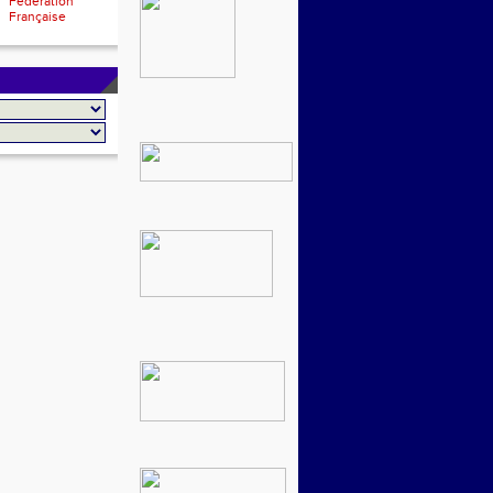
Fédération
Française