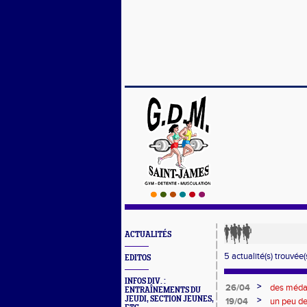
ACTUALITÉS
5 actualité(s) trouvée(s
EDITOS
INFOS DIV. :
>
26/04
des médai
ENTRAÎNEMENTS DU
Londres
JEUDI, SECTION JEUNES,
>
19/04
un peu de