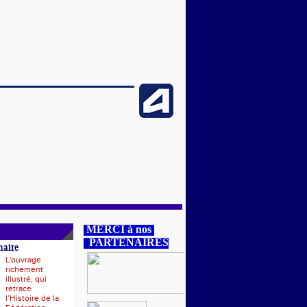
MERCI à nos
PARTENAIRES
naire
L'ouvrage
richement
illustré, qui
retrace
l’Histoire de la