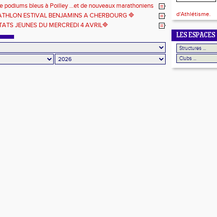
end
de podiums bleus à Poilley ...et de nouveaux marathoniens
 Poitiers
d'Athlétisme.
RIATHLON ESTIVAL BENJAMINS A CHERBOURG 🔷️
ATS JEUNES️ DU MERCREDI 4 AVRIL🔷️
LES ESPACES