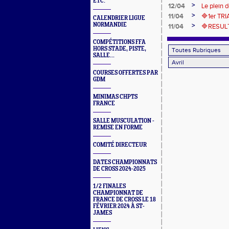
ETC.
ce week 
>
12/04
Le plein 
à Paris et
>
11/04
🔷️1er T
CALENDRIER LIGUE
NORMANDIE
>
11/04
🔷RESULT
COMPÉTITIONS FFA
HORS STADE, PISTE,
SALLE...
COURSES OFFERTES PAR
GDM
MINIMAS CHPTS
FRANCE
SALLE MUSCULATION -
REMISE EN FORME
COMITÉ DIRECTEUR
DATES CHAMPIONNATS
DE CROSS 2024-2025
1/2 FINALES
CHAMPIONNAT DE
FRANCE DE CROSS LE 18
FÉVRIER 2024 À ST-
JAMES