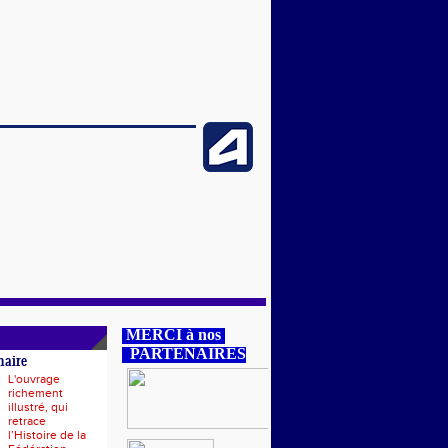
MERCI à nos
PARTENAIRES
naire
L'ouvrage
richement
illustré, qui
retrace
l’Histoire de la