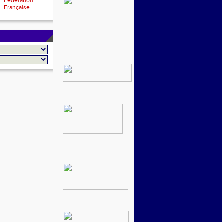
Fédération
Française