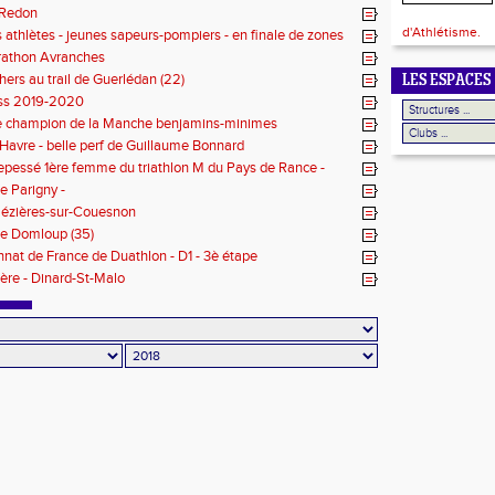
 Redon
d'Athlétisme.
s athlètes - jeunes sapeurs-pompiers - en finale de zones
athon Avranches
hers au trail de Guerlédan (22)
LES ESPACES
oss 2019-2020
de champion de la Manche benjamins-minimes
Havre - belle perf de Guillaume Bonnard
pessé 1ère femme du triathlon M du Pays de Rance -
e Parigny -
Mézières-sur-Couesnon
de Domloup (35)
at de France de Duathlon - D1 - 3è étape
ère - Dinard-St-Malo