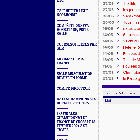
ETC.
>
27/05
Triathlon
>
27/05
les jeune
CALENDRIER LIGUE
NORMANDIE
>
26/05
Semi-mar
>
20/05
Tous finis
COMPÉTITIONS FFA
>
16/05
dates cr
HORS STADE, PISTE,
SALLE...
>
14/05
6 titres 
>
14/05
10 km du 
COURSES OFFERTES PAR
>
14/05
Hélène Re
GDM
Dinan
>
14/05
Foulées d
>
MINIMAS CHPTS
13/05
Trail de 
FRANCE
>
11/05
Foulées 
>
07/05
Championn
SALLE MUSCULATION -
>
REMISE EN FORME
07/05
la Passag
COMITÉ DIRECTEUR
DATES CHAMPIONNATS
DE CROSS 2024-2025
1/2 FINALES
CHAMPIONNAT DE
FRANCE DE CROSS LE 18
FÉVRIER 2024 À ST-
JAMES