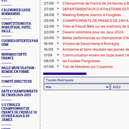
ETC.
24heures. Championnats de France le 2
>
27/05
Championnat de France de 24 heures à B
>
27/05
DEPARTEMENTAUX D'ATHLETISME EST
CALENDRIER LIGUE
MINIMES A CHERBOURG
NORMANDIE
>
26/05
Meeting Evelyne Joannic à Fougères
>
25/05
CHAMPIONNATS DE FRANCE DE 24H A
COMPÉTITIONS FFA
>
22/05
Théo et Pascal Bélé sur les triathlons de 
HORS STADE, PISTE,
SALLE...
>
20/05
Devenir volontaire pour les Jeux 2024
>
20/05
Belles performances au championnat d'Ill
COURSES OFFERTES PAR
>
16/05
Victoire de David Hardy à Romagny
GDM
>
16/05
Ambiance et bons résultats des jeunes 
mai
>
MINIMAS CHPTS
11/05
Communication envers les clubs avant l
FRANCE
vendredi 13 mai 2022 (ligue de Normandi
>
08/05
les Foulées Parignaises
>
07/05
Trail de Mézières sur Couesnon
SALLE MUSCULATION -
REMISE EN FORME
COMITÉ DIRECTEUR
DATES CHAMPIONNATS
DE CROSS 2024-2025
1/2 FINALES
CHAMPIONNAT DE
FRANCE DE CROSS LE 18
FÉVRIER 2024 À ST-
JAMES