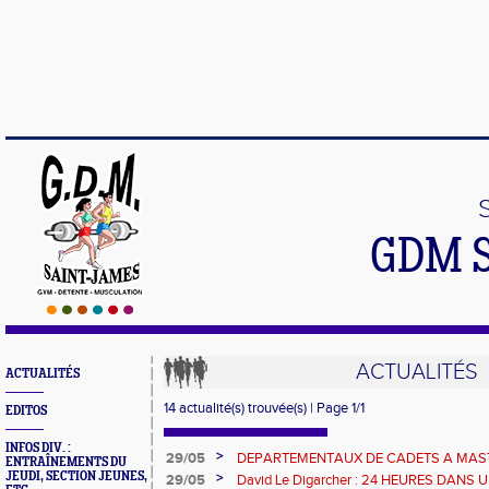
GDM 
ACTUALITÉS
ACTUALITÉS
14 actualité(s) trouvée(s) | Page 1/1
EDITOS
INFOS DIV. :
>
29/05
DEPARTEMENTAUX DE CADETS A MAST
ENTRAÎNEMENTS DU
UNE BELLE MOISSON DE MEDAILLES 
JEUDI, SECTION JEUNES,
>
29/05
David Le Digarcher : 24 HEURES DANS U