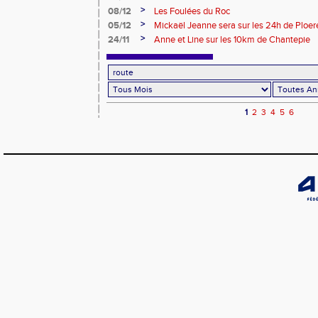
Jeanne
>
08/12
Les Foulées du Roc
>
05/12
Mickaël Jeanne sera sur les 24h de Ploe
>
24/11
Anne et Line sur les 10km de Chantepie
1
2
3
4
5
6