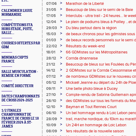
ETC.
>
07/06
Marathon de la Liberté
>
31/05
Beaucoup de bleu sur le semi de la Baie
CALENDRIER LIGUE
NORMANDIE
>
17/05
Interclubs - ultra trail - 24 heures... le w
riche en émotions
>
12/04
Le plein de podiums bleus à Poilley ...et
COMPÉTITIONS FFA
à Paris et Poitiers
>
29/03
Du bleu partout dans la région
HORS STADE, PISTE,
SALLE...
>
15/03
de beaux chronos pour les gdmistes sous l
>
01/03
de beaux records personnels sur le semi d
COURSES OFFERTES PAR
>
22/02
Résultats du week-end
GDM
>
18/01
66 GDMistes sur les Métropolitaines
>
MINIMAS CHPTS
28/12
Corrida dinannaise
FRANCE
>
21/12
Beaucoup de bleus sur les Foulées du Pè
>
14/12
2 GDMistes sur la Corrida Cessonnaise et 1
SALLE MUSCULATION -
>
REMISE EN FORME
07/12
de nombreux GDMistes sur le nouveau cir
>
05/12
Mickaël Jeanne au départ du 24h de Plo
COMITÉ DIRECTEUR
>
09/11
Une belle photo bleue à Ducey
>
27/10
Compte-rendu de Sabrina Guillemain apr
DATES CHAMPIONNATS
>
DE CROSS 2024-2025
26/10
des GDMistes sur tous les formats du Ma
>
12/10
Bayman et Tout Rennes Court
1/2 FINALES
>
06/10
Un bel hommage rendu à Loïc Lebon pen
CHAMPIONNAT DE
>
FRANCE DE CROSS LE 18
28/09
trail, marche nordique, du 10km au marat
FÉVRIER 2024 À ST-
toutes les distances et tous les terrains
>
10/09
Un 24H en hommage de Loïc Lebon
JAMES
>
08/09
1ers résultats de la nouvelle saison