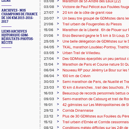
>
LIENS
03/08
Marathon de St-André des Eaux (22)
>
03/08
Victoire de Paul Pélicot aux Foulées fouge
ARCHIVES - NOS
>
27/07
20 km de la côte de granit rose
CHAMPIONS DE FRANCE
>
DE 100 KM 2015-2016-
20/07
Un beau tire groupé de GDMistes dans les
2017
de Poilley
>
21/06
Trail urbain de Fougerolles du Plessis
>
15/06
Marathon de la Liberté . 6h de Plouer sur R
LIENS ARCHIVES
d Agon Coutainville
>
HISTORIQUE GDM-
01/06
Enzo Besnard gagne le 5 km à St-Loup, D.
RÉSULTATS-PHOTOS-
>
25/05
Une belle délégation de GDMistes sur le 
RÉCITS
>
04/05
TKAL, marathon Loudéac-Pontivy, Triathl
>
03/05
Urban Trail de Villedieu.
>
27/04
Des GDMistes éparpillés un peu partout 
>
13/04
Marathon de Paris et Course nature St Q
>
06/04
Nouveau RP pour Jérémy Le Bour sur les
Bordeaux
>
06/04
100 km de Crévin
>
30/03
Semi marathon de Paris, de Nuaillé et Tra
>
23/03
10 km d Avranches , trail des bouchots , 
sapeurs-pompiers , Ecotrail de Paris
>
16/03
Beaucoup de records personnels battus 
>
09/03
Semi-marathon de Cabourg et trail de Ro
>
19/01
42 gdmistes sur Les Métropolitaines de S
>
29/12
Corrida Dinannaise
>
22/12
Plus de 30 GDMistes aux Foulées du Pèr
capricieuse
>
15/12
Trail urbain d'Ernée et Corrida cessonnai
>
08/12
Conditions météo difficiles sur les 24h de