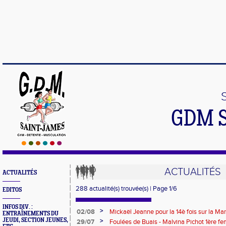
GDM 
ACTUALITÉS
ACTUALITÉS
288 actualité(s) trouvée(s) | Page 1/6
EDITOS
INFOS DIV. :
>
02/08
Mickaël Jeanne pour la 14è fois sur la M
ENTRAÎNEMENTS DU
Eaux
JEUDI, SECTION JEUNES,
>
29/07
Foulées de Buais - Malvina Pichot 1ère f