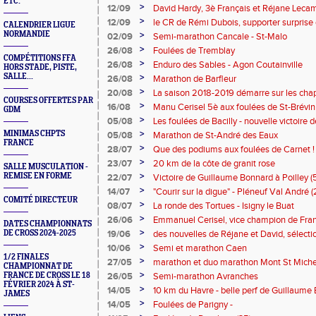
ETC.
>
12/09
David Hardy, 3è Français et Réjane Leca
championnat du monde de 100 km
>
12/09
le CR de Rémi Dubois, supporter surprise 
CALENDRIER LIGUE
le championnat du monde de 100 km
NORMANDIE
>
02/09
Semi-marathon Cancale - St-Malo
>
26/08
Foulées de Tremblay
COMPÉTITIONS FFA
>
26/08
Enduro des Sables - Agon Coutainville
HORS STADE, PISTE,
SALLE...
>
26/08
Marathon de Barfleur
>
20/08
La saison 2018-2019 démarre sur les cha
COURSES OFFERTES PAR
>
16/08
Manu Cerisel 5è aux foulées de St-Brévin 
GDM
>
05/08
Les foulées de Bacilly - nouvelle victoire
>
MINIMAS CHPTS
05/08
Marathon de St-André des Eaux
FRANCE
>
28/07
Que des podiums aux foulées de Carnet !
>
23/07
20 km de la côte de granit rose
SALLE MUSCULATION -
>
REMISE EN FORME
22/07
Victoire de Guillaume Bonnard à Poilley (
1ère femme)
>
14/07
"Courir sur la digue" - Pléneuf Val André (
COMITÉ DIRECTEUR
>
08/07
La ronde des Tortues - Isigny le Buat
>
26/06
Emmanuel Cerisel, vice champion de Fran
DATES CHAMPIONNATS
2 - à Liévin
>
DE CROSS 2024-2025
19/06
des nouvelles de Réjane et David, sélect
de 100 bornes
>
10/06
Semi et marathon Caen
1/2 FINALES
>
27/05
marathon et duo marathon Mont St Miche
CHAMPIONNAT DE
>
FRANCE DE CROSS LE 18
26/05
Semi-marathon Avranches
FÉVRIER 2024 À ST-
>
14/05
10 km du Havre - belle perf de Guillaume
JAMES
>
14/05
Foulées de Parigny -