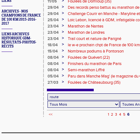
>
LIENS
11/05
Foulées de Domloup (35)
>
29/04
Des records perso battus au marathon de 
ARCHIVES - NOS
>
29/04
Challenge Courir en Manche - Maryline et
CHAMPIONS DE FRANCE
récompensés
>
DE 100 KM 2015-2016-
25/04
Loïc Lebon, licencié à GDM, infatigable co
2017
>
23/04
Marathon de Nantes
>
23/04
Marathon de Londres
LIENS ARCHIVES
>
HISTORIQUE GDM-
23/04
Trail court et nature de Parigné
RÉSULTATS-PHOTOS-
>
18/04
le w-e prochain chpt de France de 100 k
RÉCITS
Londres, Parigné, stage, Teilleul...
>
15/04
Nombreux podiums à Pontorson
>
08/04
Foulées de Quévert (22)
>
08/04
Finishers du marathon de Paris
>
08/04
Semi-marathon Liffré
>
05/04
Paru dans Manche Mag' (le magazine du 
avril 2018
>
27/03
Foulées de Châteaubourg (35)
<<
1
2
3
4
5
6